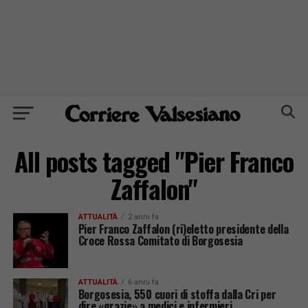
All posts tagged "Pier Franco
Zaffalon"
ATTUALITÀ
2 anni fa
Pier Franco Zaffalon (ri)eletto presidente della
Croce Rossa Comitato di Borgosesia
ATTUALITÀ
6 anni fa
Borgosesia, 550 cuori di stoffa dalla Cri per
dire «grazie» a medici e infermieri