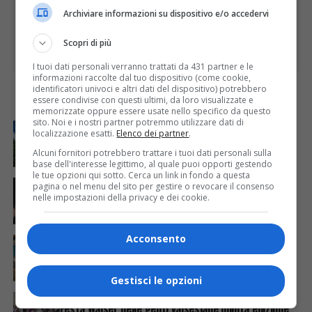
Archiviare informazioni su dispositivo e/o accedervi
Scopri di più
I tuoi dati personali verranno trattati da 431 partner e le
informazioni raccolte dal tuo dispositivo (come cookie,
identificatori univoci e altri dati del dispositivo) potrebbero
essere condivise con questi ultimi, da loro visualizzate e
I PIÙ
memorizzate oppure essere usate nello specifico da questo
sito. Noi e i nostri partner potremmo utilizzare dati di
ATTUALITÀ
6 giorni fa
localizzazione esatti.
Elenco dei partner
.
Attivato il servizio di Guardia medica turistica ad
Alagna
Alcuni fornitori potrebbero trattare i tuoi dati personali sulla
base dell'interesse legittimo, al quale puoi opporti gestendo
le tue opzioni qui sotto. Cerca un link in fondo a questa
ATTUALITÀ
4 giorni fa
pagina o nel menu del sito per gestire o revocare il consenso
Sabato 8 agosto in piazza a Varallo Gran Galà Lirico
nelle impostazioni della privacy e dei cookie.
Acconsento
ATTUALITÀ
4 giorni fa
Concluso il Master Gessi Summer Excellence 2026
Gestisci le opzioni
ATTUALITÀ
3 giorni fa
Festa Walser delle genti valsesiane quinta edizione