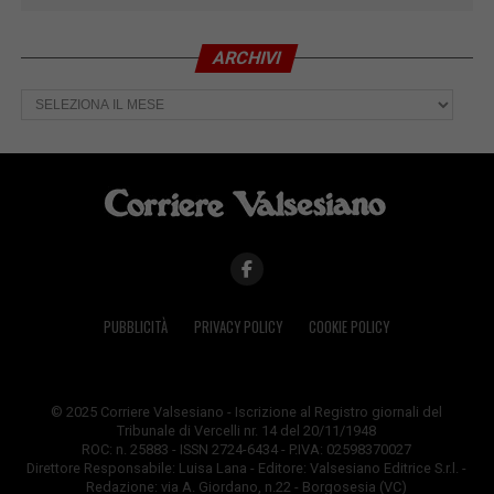
ARCHIVI
Archivi
PUBBLICITÀ
PRIVACY POLICY
COOKIE POLICY
© 2025 Corriere Valsesiano - Iscrizione al Registro giornali del
Tribunale di Vercelli nr. 14 del 20/11/1948
ROC: n. 25883 - ISSN 2724-6434 - P.IVA: 02598370027
Direttore Responsabile: Luisa Lana - Editore: Valsesiano Editrice S.r.l. -
Redazione: via A. Giordano, n.22 - Borgosesia (VC)