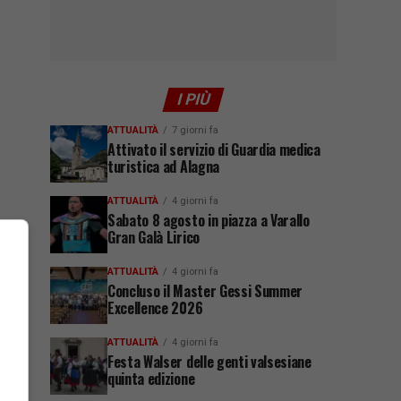
I PIÙ
ATTUALITÀ
7 giorni fa
Attivato il servizio di Guardia medica
turistica ad Alagna
ATTUALITÀ
4 giorni fa
Sabato 8 agosto in piazza a Varallo
Gran Galà Lirico
ATTUALITÀ
4 giorni fa
Concluso il Master Gessi Summer
Excellence 2026
ATTUALITÀ
4 giorni fa
Festa Walser delle genti valsesiane
quinta edizione