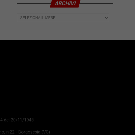
ARCHIVI
Archivi
 14 del 20/11/1948
ano, n.22 - Borgosesia (VC)