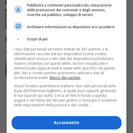
Pubblicità e contenuti personalizzati, misurazione
delle prestazioni dei contenuti e degli annunci,
ATTUALITÀ
4 giorni fa
ricerche sul pubblico, sviluppo di servizi
Concluso il Master Gessi Summer Excellence 2026
Archiviare informazioni su dispositivo e/o accedervi
ATTUALITÀ
7 giorni fa
Scopri di più
In biblioteca a Varallo inaugurazione della mostra
fotografica di Sergio Lombardi
I tuoi dati personali verranno trattati da 431 partner e le
informazioni raccolte dal tuo dispositivo (come cookie,
identificatori univoci e altri dati del dispositivo) potrebbero
ATTUALITÀ
3 giorni fa
essere condivise con questi ultimi, da loro visualizzate e
Festa Walser delle genti valsesiane quinta edizione
memorizzate oppure essere usate nello specifico da questo
sito. Noi e i nostri partner potremmo utilizzare dati di
localizzazione esatti.
Elenco dei partner
.
Alcuni fornitori potrebbero trattare i tuoi dati personali sulla
base dell'interesse legittimo, al quale puoi opporti gestendo
PUBBLICITÀ
le tue opzioni qui sotto. Cerca un link in fondo a questa
pagina o nel menu del sito per gestire o revocare il consenso
nelle impostazioni della privacy e dei cookie.
Acconsento