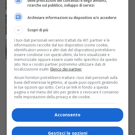
delle prestazioni dei contenuti e degli annunci,
stato di calamità naturale
ricerche sul pubblico, sviluppo di servizi
ATTUALITÀ
7 giorni fa
Archiviare informazioni su dispositivo e/o accedervi
Concluso il Master Gessi Summer Excellence 2026
Scopri di più
I tuoi dati personali verranno trattati da 431 partner e le
ATTUALITÀ
6 giorni fa
informazioni raccolte dal tuo dispositivo (come cookie,
Festa Walser delle genti valsesiane quinta edizione
identificatori univoci e altri dati del dispositivo) potrebbero
essere condivise con questi ultimi, da loro visualizzate e
memorizzate oppure essere usate nello specifico da questo
sito. Noi e i nostri partner potremmo utilizzare dati di
localizzazione esatti.
Elenco dei partner
.
PUBBLICITÀ
Alcuni fornitori potrebbero trattare i tuoi dati personali sulla
base dell'interesse legittimo, al quale puoi opporti gestendo
le tue opzioni qui sotto. Cerca un link in fondo a questa
pagina o nel menu del sito per gestire o revocare il consenso
nelle impostazioni della privacy e dei cookie.
Acconsento
Gestisci le opzioni