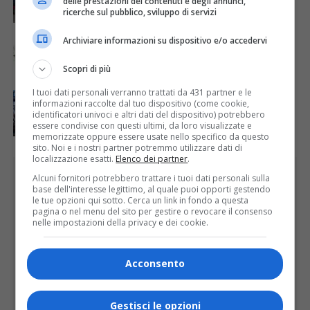
delle prestazioni dei contenuti e degli annunci,
ricerche sul pubblico, sviluppo di servizi
ATTUALITÀ
7 giorni fa
Archiviare informazioni su dispositivo e/o accedervi
Nuova viabilità per l’accesso dei mezzi all’ospedale
Sant’Andrea di Vercelli
Scopri di più
I tuoi dati personali verranno trattati da 431 partner e le
ATTUALITÀ
5 giorni fa
informazioni raccolte dal tuo dispositivo (come cookie,
Domenica inaugurazione del Calice Gigante n. 10 a
identificatori univoci e altri dati del dispositivo) potrebbero
Lozzolo
essere condivise con questi ultimi, da loro visualizzate e
memorizzate oppure essere usate nello specifico da questo
sito. Noi e i nostri partner potremmo utilizzare dati di
localizzazione esatti.
Elenco dei partner
.
PUBBLICITÀ
Alcuni fornitori potrebbero trattare i tuoi dati personali sulla
base dell'interesse legittimo, al quale puoi opporti gestendo
le tue opzioni qui sotto. Cerca un link in fondo a questa
pagina o nel menu del sito per gestire o revocare il consenso
nelle impostazioni della privacy e dei cookie.
Acconsento
Gestisci le opzioni