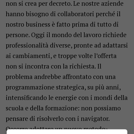
non si crea per decreto. Le nostre aziende
hanno bisogno di collaboratori perché il
nostro business è fatto prima di tutto di
persone. Oggi il mondo del lavoro richiede
professionalità diverse, pronte ad adattarsi
ai cambiamenti, e troppe volte l’offerta
non si incontra con la richiesta. Il
problema andrebbe affrontato con una
programmazione strategica, su più anni,
intensificando le energie con i mondi della
scuola e della formazione: non possiamo
pensare di risolverlo con i navigator.
Occorre adottare un nuovo metodo».