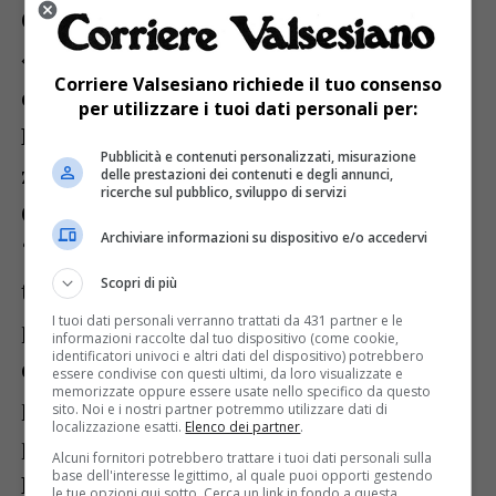
Critico Filippa anche sulla
«criminalizzazione» delle multinazionali,
Corriere Valsesiano richiede il tuo consenso
che invece «operano da decenni nel nostro
per utilizzare i tuoi dati personali per:
Paese e hanno portato anche nelle nostre
Pubblicità e contenuti personalizzati, misurazione
zone benessere diffuso e importante.
delle prestazioni dei contenuti e degli annunci,
ricerche sul pubblico, sviluppo di servizi
Credo sia ora di finirla con la cultura del
Archiviare informazioni su dispositivo e/o accedervi
“contro”, dell’odio. Non possiamo più
Scopri di più
tollerare che se il Governo fa qualcosa di
I tuoi dati personali verranno trattati da 431 partner e le
positivo la consideri una vittoria “contro”
informazioni raccolte dal tuo dispositivo (come cookie,
identificatori univoci e altri dati del dispositivo) potrebbero
qualcuno o qualcosa: se ha fatto una cosa
essere condivise con questi ultimi, da loro visualizzate e
memorizzate oppure essere usate nello specifico da questo
positiva siamo tutti contenti e speriamo ci
sito. Noi e i nostri partner potremmo utilizzare dati di
localizzazione esatti.
Elenco dei partner
.
porti a migliorare».
Alcuni fornitori potrebbero trattare i tuoi dati personali sulla
base dell'interesse legittimo, al quale puoi opporti gestendo
L’importanza fondamentale e l’assoluta
le tue opzioni qui sotto. Cerca un link in fondo a questa