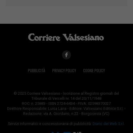
PUBBLICITÀ
PRIVACY POLICY
COOKIE POLICY
© 2025 Corriere Valsesiano - Iscrizione al Registro giornali del
Tribunale di Vercelli nr. 14 del 20/11/1948
ROC: n. 25883 - ISSN 2724-6434 - P.IVA: 02598370027
Direttore Responsabile: Luisa Lana - Editore: Valsesiano Editrice S.r.l. -
Redazione: via A. Giordano, n.22 - Borgosesia (VC)
Servizi informatici e concessionaria di pubblicità:
Diario del Web S.r.l.