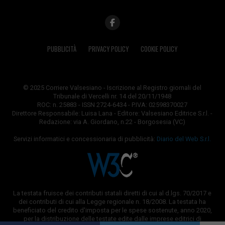
PUBBLICITÀ
PRIVACY POLICY
COOKIE POLICY
© 2025 Corriere Valsesiano - Iscrizione al Registro giornali del
Tribunale di Vercelli nr. 14 del 20/11/1948
ROC: n. 25883 - ISSN 2724-6434 - P.IVA: 02598370027
Direttore Responsabile: Luisa Lana - Editore: Valsesiano Editrice S.r.l. -
Redazione: via A. Giordano, n.22 - Borgosesia (VC)
Servizi informatici e concessionaria di pubblicità:
Diario del Web S.r.l.
La testata fruisce dei contributi statali diretti di cui al d.lgs. 70/2017 e
dei contributi di cui alla Legge regionale n. 18/2008. La testata ha
beneficiato del credito d'imposta per le spese sostenute, anno 2020,
per la distribuzione delle testate edite dalle imprese editrici di