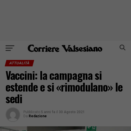
ATTUALITÀ
Vaccini: la campagna si
estende e si «rimodulano» le
sedi
Pubblicato
5 anni fa
il
30 Agosto 2021
Da
Redazione