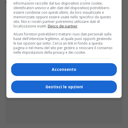
TEATRO PRO LOCO DI BORGOSESIA
VACCINI
VALSESIA
informazioni raccolte dal tuo dispositivo (come cookie,
identificatori univoci e altri dati del dispositivo) potrebbero
essere condivise con questi ultimi, da loro visualizzate e
memorizzate oppure essere usate nello specifico da questo
E TU COSA NE PENSI?
sito. Noi e i nostri partner potremmo utilizzare dati di
localizzazione esatti.
Elenco dei partner
.
Alcuni fornitori potrebbero trattare i tuoi dati personali sulla
base dell'interesse legittimo, al quale puoi opporti gestendo
le tue opzioni qui sotto. Cerca un link in fondo a questa
pagina o nel menu del sito per gestire o revocare il consenso
PUBBLICITÀ
nelle impostazioni della privacy e dei cookie.
Acconsento
Gestisci le opzioni