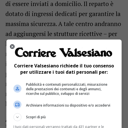
di essere inviati a domicilio. Il reparto è
dotato di ingressi dedicati per garantire la
massima sicurezza. A tale centro andranno
ad aggiungersi le strutture ricettive – per
le quali l’Asl ha pubblicato una
manifestazione di interesse con scadenza
il 10 settembre – finalizzate ad accogliere
Corriere Valsesiano richiede il tuo consenso
per utilizzare i tuoi dati personali per:
pazienti covid asintomatici o che non
necessitano di particolare assistenza
Pubblicità e contenuti personalizzati, misurazione
delle prestazioni dei contenuti e degli annunci,
medica ma per i quali non è possibile
ricerche sul pubblico, sviluppo di servizi
l’isolamento domiciliare.
Archiviare informazioni su dispositivo e/o accedervi
Scopri di più
ARGOMENTI CORRELATI:
ASL VC
GATTINARA
HUB VACCINI
SERRAVALLE
I tuoi dati personali verranno trattati da 431 partner e le