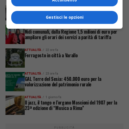
ATTUALITÀ
38 minuti fa
Servizio di linea extraurbana, richiesta di passaggio
all’interno del centro abitato
Gestisci le opzioni
ATTUALITÀ
4 ore fa
Nidi comunali, dalla Regione 1,5 milioni di euro per
ampliare gli orari dei servizi a parità di tariffa
ATTUALITÀ
22 ore fa
Ferragosto in città a Varallo
ATTUALITÀ
23 ore fa
GAL Terre del Sesia: 450.000 euro per la
valorizzazione del patrimonio rurale
ATTUALITÀ
1 giorno fa
Il jazz, il tango e l’organo Mascioni del 1907 per la
23ª edizione di “Musica a Rima”
PUBBLICITÀ