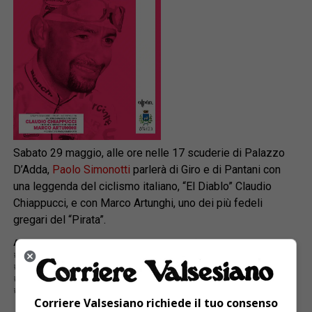
Sabato 29 maggio, alle ore nelle 17 scuderie di Palazzo
D’Adda,
Paolo Simonotti
parlerà di Giro e di Pantani con
una leggenda del ciclismo italiano, “El Diablo” Claudio
Chiappucci, e con Marco Artunghi, uno dei più fedeli
gregari del “Pirata”.
ARGOMENTI CORRELATI:
"EL DIABLO"
“E TU
27 MAGGIO 2020
CLAUDIO CHIAPPUCCI
MARCO ARTUNGHI
MARCO PANTANI
MATTEO GHITTI
PALAZZO D’ADDA
PAOLO SIMONOTTI
PIRATA
TE LO RICORDI MARCO?” MOSTRA
VARALLO
Corriere Valsesiano richiede il tuo consenso