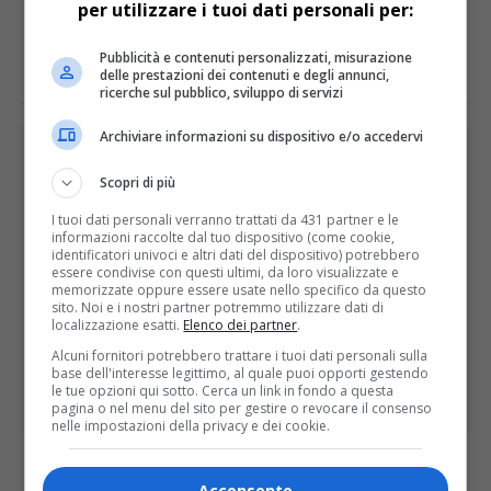
per utilizzare i tuoi dati personali per:
E TU COSA NE PENSI?
Pubblicità e contenuti personalizzati, misurazione
delle prestazioni dei contenuti e degli annunci,
ricerche sul pubblico, sviluppo di servizi
Archiviare informazioni su dispositivo e/o accedervi
PUBBLICITÀ
Scopri di più
I tuoi dati personali verranno trattati da 431 partner e le
informazioni raccolte dal tuo dispositivo (come cookie,
identificatori univoci e altri dati del dispositivo) potrebbero
essere condivise con questi ultimi, da loro visualizzate e
memorizzate oppure essere usate nello specifico da questo
sito. Noi e i nostri partner potremmo utilizzare dati di
localizzazione esatti.
Elenco dei partner
.
Alcuni fornitori potrebbero trattare i tuoi dati personali sulla
base dell'interesse legittimo, al quale puoi opporti gestendo
le tue opzioni qui sotto. Cerca un link in fondo a questa
pagina o nel menu del sito per gestire o revocare il consenso
nelle impostazioni della privacy e dei cookie.
ULTIME
Acconsento