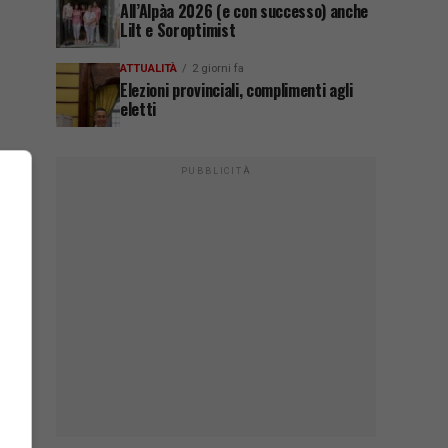
All’Alpàa 2026 (e con successo) anche
Lilt e Soroptimist
ATTUALITÀ
2 giorni fa
Elezioni provinciali, complimenti agli
eletti
PUBBLICITÀ