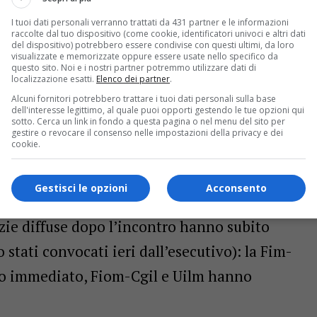
l loro futuro professionale. Sulla sua pagina
I tuoi dati personali verranno trattati da 431 partner e le informazioni
ra Daniele Baglione ha espresso grande sdegno
raccolte dal tuo dispositivo (come cookie, identificatori univoci e altri dati
del dispositivo) potrebbero essere condivise con questi ultimi, da loro
 fuori dal coro: da più parti si levano proteste
visualizzate e memorizzate oppure essere usate nello specifico da
questo sito. Noi e i nostri partner potremmo utilizzare dati di
a in cui sono a rischio migliaia di posti di
localizzazione esatti.
Elenco dei partner
.
Alcuni fornitori potrebbero trattare i tuoi dati personali sulla base
teriale la situazione si presenta ancora
dell'interesse legittimo, al quale puoi opporti gestendo le tue opzioni qui
sotto. Cerca un link in fondo a questa pagina o nel menu del sito per
a multinazionale a chiedere di riscrivere gli
gestire o revocare il consenso nelle impostazioni della privacy e dei
cookie.
tre all’immunità penale, riduzione della
ri, un provvedimento per tenere aperto
Gestisci le opzioni
Acconsento
vorrebbe rispettato invece il piano originale
izie diffuse dopo l’incontro hanno subito
 stati convocati ieri dall’esecutivo): la Fim-
ro immediato, Fiom-Cgil e Uilm hanno