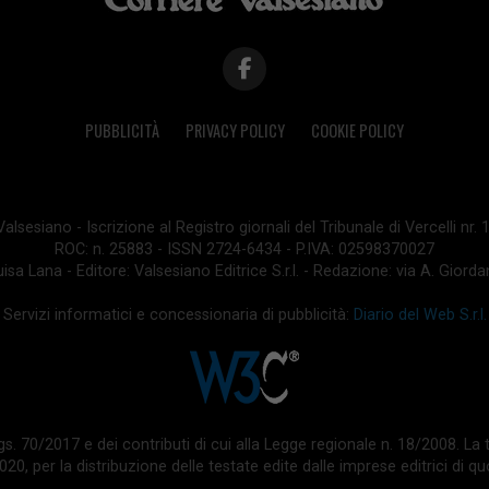
PUBBLICITÀ
PRIVACY POLICY
COOKIE POLICY
lsesiano - Iscrizione al Registro giornali del Tribunale di Vercelli nr.
ROC: n. 25883 - ISSN 2724-6434 - P.IVA: 02598370027
isa Lana - Editore: Valsesiano Editrice S.r.l. - Redazione: via A. Giord
Servizi informatici e concessionaria di pubblicità:
Diario del Web S.r.l.
 d.lgs. 70/2017 e dei contributi di cui alla Legge regionale n. 18/2008. 
0, per la distribuzione delle testate edite dalle imprese editrici di quo