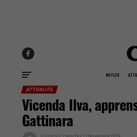
NOTIZIE
ATTU
ATTUALITÀ
Vicenda Ilva, appren
Gattinara
Pubblicato
7 anni fa
il
11 Novembre 2019