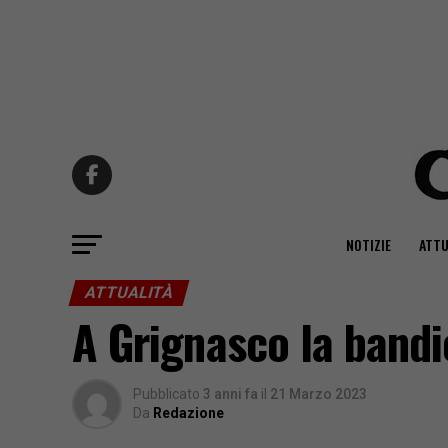
NOTIZIE
ATTU
ATTUALITÀ
A Grignasco la bandie
Pubblicato
3 anni fa
il
21 Marzo 2023
Da
Redazione