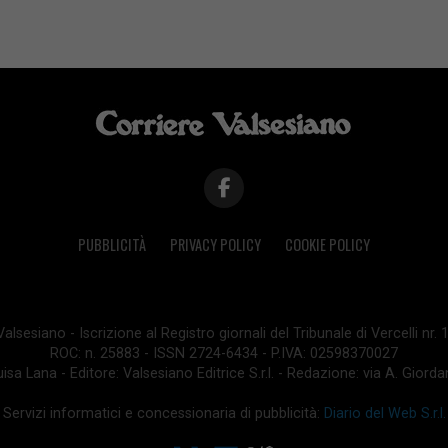
PUBBLICITÀ
PRIVACY POLICY
COOKIE POLICY
lsesiano - Iscrizione al Registro giornali del Tribunale di Vercelli nr.
ROC: n. 25883 - ISSN 2724-6434 - P.IVA: 02598370027
isa Lana - Editore: Valsesiano Editrice S.r.l. - Redazione: via A. Giord
Servizi informatici e concessionaria di pubblicità:
Diario del Web S.r.l.