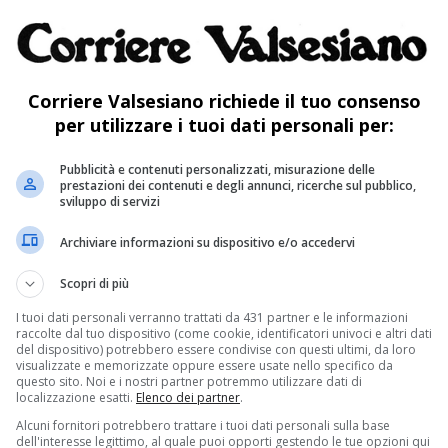
lloni
(assessore a Sizzano, vicepresidente
onale piemontese CdV), Valentino Guglielmino
l sodalizio) e
Piero Rossi
(assessore
Corriere Valsesiano richiede il tuo consenso
per utilizzare i tuoi dati personali per:
Pubblicità e contenuti personalizzati, misurazione delle
daco
Alessandro Balzarini
(che ha fatto gli
prestazioni dei contenuti e degli annunci, ricerche sul pubblico,
sviluppo di servizi
l sindaco
Katia Bui
), con gli assessori
Roberto
Archiviare informazioni su dispositivo e/o accedervi
mpazzi
, i rappresentanti dei produttori locali –
asole e
Michela Carlone p
er l’Azienda
Scopri di più
 vicepresidente Pro loco
Daniela Ronco
.
I tuoi dati personali verranno trattati da 431 partner e le informazioni
raccolte dal tuo dispositivo (come cookie, identificatori univoci e altri dati
del dispositivo) potrebbero essere condivise con questi ultimi, da loro
visualizzate e memorizzate oppure essere usate nello specifico da
re nell’accogliere Grignasco fra le centinaia
questo sito. Noi e i nostri partner potremmo utilizzare dati di
localizzazione esatti.
Elenco dei partner
.
ciazione e ha sottolineato che il sodalizio è a
Alcuni fornitori potrebbero trattare i tuoi dati personali sulla base
dell'interesse legittimo, al quale puoi opporti gestendo le tue opzioni qui
ri per creare opportunità di valorizzazione,