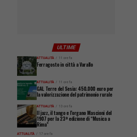
ULTIME
ATTUALITÀ
11 ore fa
Ferragosto in città a Varallo
ATTUALITÀ
11 ore fa
GAL Terre del Sesia: 450.000 euro per
la valorizzazione del patrimonio rurale
ATTUALITÀ
13 ore fa
Il jazz, il tango e l’organo Mascioni del
1907 per la 23ª edizione di “Musica a
Rima”
ATTUALITÀ
17 ore fa