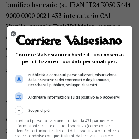
bonifico bancario (su IBAN IT24 K050 3444
9000 0000 0021 433 intestatario CAI
Varallo, causale Trek Val Maira , nome e
cognome); qualora venga data disdetta
dopo il 15 luglio non verrà restituito
Corriere Valsesiano richiede il tuo consenso
l’acconto. In base alle condizioni meteo,
per utilizzare i tuoi dati personali per:
ambientali, tecniche l’organizzazione si
Pubblicità e contenuti personalizzati, misurazione
riserva di apportare modifiche al
delle prestazioni dei contenuti e degli annunci,
ricerche sul pubblico, sviluppo di servizi
programma cambiando meta (anche in
Archiviare informazioni su dispositivo e/o accedervi
fase di escursione).
Scopri di più
Ciascun partecipante dovrà attenersi alle
I tuoi dati personali verranno trattati da 431 partner e le
informazioni raccolte dal tuo dispositivo (come cookie,
indicazioni della normativa anti-Covid 19
identificatori univoci e altri dati del dispositivo) potrebbero
essere condivise con questi ultimi, da loro visualizzate e