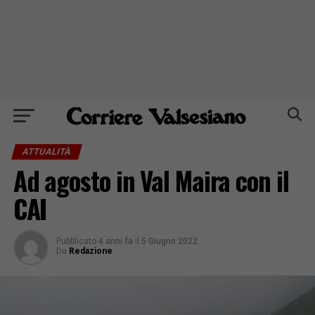
ATTUALITÀ
Ad agosto in Val Maira con il
CAI
Pubblicato
4 anni fa
il
5 Giugno 2022
Da
Redazione