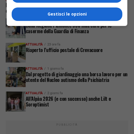
Finanzieri della Stazione SAGF: da inizio estate già diverse
operazioni di soccorso in montagna
Gestisci le opzioni
ATTUALITÀ
21 ore fa
Dalla Regione Piemonte 330 mila euro per le
caserme della Guardia di Finanza
ATTUALITÀ
23 ore fa
Riaperto l’ufficio postale di Crevacuore
ATTUALITÀ
1 giorno fa
Dal progetto di giardinaggio una borsa lavoro per un
utente del Nucleo autismo della Psichiatria
ATTUALITÀ
2 giorni fa
All’Alpàa 2026 (e con successo) anche Lilt e
Soroptimist
PUBBLICITÀ