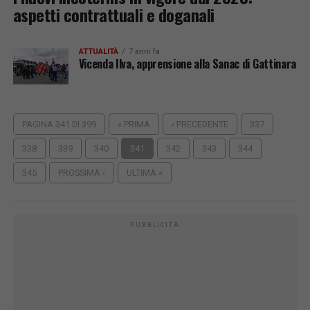
aspetti contrattuali e doganali
ATTUALITÀ
7 anni fa
Vicenda Ilva, apprensione alla Sanac di Gattinara
PAGINA 341 DI 399
« PRIMA
‹ PRECEDENTE
337
338
339
340
341
342
343
344
345
PROSSIMA ›
ULTIMA »
PUBBLICITÀ