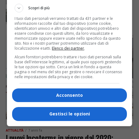
Scopri di più
ATTUALITÀ
7 anni fa
Cancelli chiusi, bloccati in auto: disagi a
I tuoi dati personali verranno trattati da 431 partner e le
Romagnano
informazioni raccolte dal tuo dispositivo (come cookie,
identificatori univoci e altri dati del dispositivo) potrebbero
essere condivise con questi ultimi, da loro visualizzate e
memorizzate oppure essere usate nello specifico da questo
sito. Noi e i nostri partner potremmo utilizzare dati di
localizzazione esatti.
Elenco dei partner
.
Alcuni fornitori potrebbero trattare i tuoi dati personali sulla
base dell'interesse legittimo, al quale puoi opporti gestendo
le tue opzioni qui sotto. Cerca un link in fondo a questa
pagina o nel menu del sito per gestire o revocare il consenso
nelle impostazioni della privacy e dei cookie.
Acconsento
Gestisci le opzioni
ATTUALITÀ
7 anni fa
I nuovi Incoterms in vigore dal 2020: