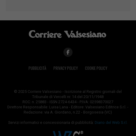
PUBBLICITÀ
PRIVACY POLICY
COOKIE POLICY
© 2025 Corriere Valsesiano - Iscrizione al Registro giornali del
Tribunale di Vercelli nr. 14 del 20/11/1948
ROC: n. 25883 - ISSN 2724-6434 - P.IVA: 02598370027
Direttore Responsabile: Luisa Lana - Editore: Valsesiano Editrice S.r.l. -
Redazione: via A. Giordano, n.22 - Borgosesia (VC)
Servizi informatici e concessionaria di pubblicità:
Diario del Web S.r.l.