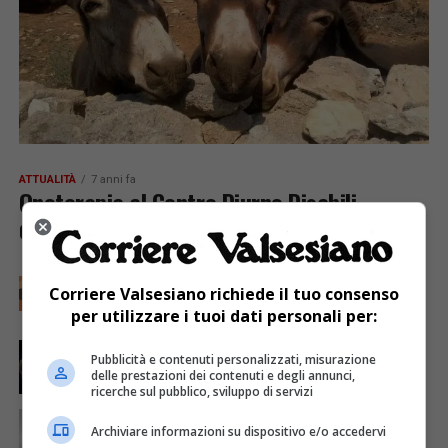
ATTUALITÀ
7 anni fa
Onoterapia al Centro Diurno Disabili
dell’Unione Montana Valsesia
ATTUALITÀ
7 anni fa
Corriere Valsesiano richiede il tuo consenso
Giornata della violenza contro le Donne: la
Valsesia si tinge di arancione
per utilizzare i tuoi dati personali per:
ATTUALITÀ
7 anni fa
Pubblicità e contenuti personalizzati, misurazione
Festa del IV novembre: grande successo per il
delle prestazioni dei contenuti e degli annunci,
coro “L’Eco” di Varallo
ricerche sul pubblico, sviluppo di servizi
ATTUALITÀ
7 anni fa
Congratulazioni, due traguardi in famiglia!
Archiviare informazioni su dispositivo e/o accedervi