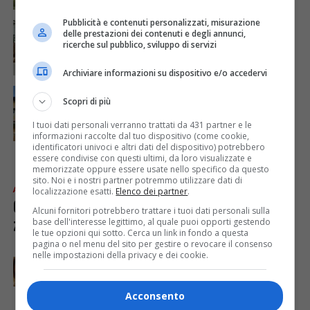
Pubblicità e contenuti personalizzati, misurazione
ATTUALITÀ
3 anni fa
delle prestazioni dei contenuti e degli annunci,
La Scuola Barolo in visita alle Industrie
ricerche sul pubblico, sviluppo di servizi
Toscanini di Borgosesia
Archiviare informazioni su dispositivo e/o accedervi
ATTUALITÀ
3 anni fa
Riapre oggi il Museo dell’emigrante di Roasio
Scopri di più
I tuoi dati personali verranno trattati da 431 partner e le
informazioni raccolte dal tuo dispositivo (come cookie,
identificatori univoci e altri dati del dispositivo) potrebbero
essere condivise con questi ultimi, da loro visualizzate e
memorizzate oppure essere usate nello specifico da questo
sito. Noi e i nostri partner potremmo utilizzare dati di
ATTUALITÀ
localizzazione esatti.
3 anni fa
Elenco dei partner
.
Gattinara, avviata la lotta alle
Alcuni fornitori potrebbero trattare i tuoi dati personali sulla
zanzare in tutto il territorio
base dell'interesse legittimo, al quale puoi opporti gestendo
le tue opzioni qui sotto. Cerca un link in fondo a questa
pagina o nel menu del sito per gestire o revocare il consenso
nelle impostazioni della privacy e dei cookie.
ATTUALITÀ
3 anni fa
Parte il progetto “L’oro rosso del vulcano” a
Grignasco
Acconsento