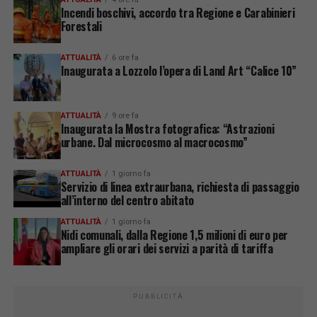
Incendi boschivi, accordo tra Regione e Carabinieri
Forestali
ATTUALITÀ
6 ore fa
Inaugurata a Lozzolo l’opera di Land Art “Calice 10”
ATTUALITÀ
9 ore fa
Inaugurata la Mostra fotografica: “Astrazioni
urbane. Dal microcosmo al macrocosmo”
ATTUALITÀ
1 giorno fa
Servizio di linea extraurbana, richiesta di passaggio
all’interno del centro abitato
ATTUALITÀ
1 giorno fa
Nidi comunali, dalla Regione 1,5 milioni di euro per
ampliare gli orari dei servizi a parità di tariffa
PUBBLICITÀ