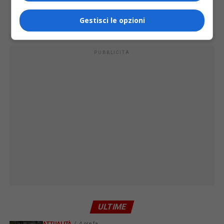
PAGINA 2 DI 5
1
2
3
4
5
Gestisci le opzioni
PUBBLICITÀ
ULTIME
ATTUALITÀ
4 ore fa