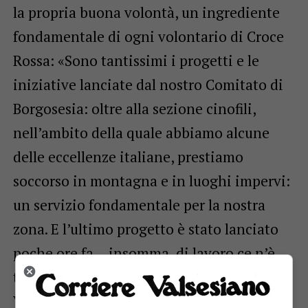
la propria buona volontà, un ingrediente
fondamentale di ogni volontario di Croce
Rossa: «Sono tantissimi i progetti e le
iniziative lanciate dal nostro Comitato di
Borgosesia: oltre alla sezione cinofili,
nell’ambito della quale abbiamo alcune
delle eccellenze italiane, prestiamo
soccorso in montagna e in luoghi impervi:
un servizio fondamentale per la nostra
zona. E l’ultimo progetto è stato lanciato
poche ore fa… insomma, di lavoro ce n’è
tanto, anche nella sede distaccata a
Varallo, e abbiamo bisogno di persone