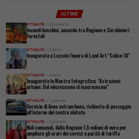
ULTIME
ATTUALITÀ
22 minuti fa
Incendi boschivi, accordo tra Regione e Carabinieri
Forestali
ATTUALITÀ
2 ore fa
Inaugurata a Lozzolo l’opera di Land Art “Calice 10”
ATTUALITÀ
6 ore fa
Inaugurata la Mostra fotografica: “Astrazioni
urbane. Dal microcosmo al macrocosmo”
ATTUALITÀ
1 giorno fa
Servizio di linea extraurbana, richiesta di passaggio
all’interno del centro abitato
ATTUALITÀ
1 giorno fa
Nidi comunali, dalla Regione 1,5 milioni di euro per
ampliare gli orari dei servizi a parità di tariffa