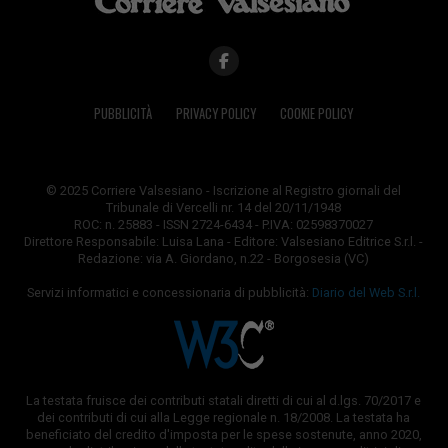
PUBBLICITÀ
PRIVACY POLICY
COOKIE POLICY
© 2025 Corriere Valsesiano - Iscrizione al Registro giornali del
Tribunale di Vercelli nr. 14 del 20/11/1948
ROC: n. 25883 - ISSN 2724-6434 - P.IVA: 02598370027
Direttore Responsabile: Luisa Lana - Editore: Valsesiano Editrice S.r.l. -
Redazione: via A. Giordano, n.22 - Borgosesia (VC)
Servizi informatici e concessionaria di pubblicità:
Diario del Web S.r.l.
La testata fruisce dei contributi statali diretti di cui al d.lgs. 70/2017 e
dei contributi di cui alla Legge regionale n. 18/2008. La testata ha
beneficiato del credito d'imposta per le spese sostenute, anno 2020,