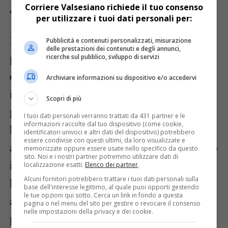
Corriere Valsesiano richiede il tuo consenso
volenterose».
per utilizzare i tuoi dati personali per:
Il corso base non è altro che il primo passo
Pubblicità e contenuti personalizzati, misurazione
delle prestazioni dei contenuti e degli annunci,
per entrare a far parte dell’associazione,
ricerche sul pubblico, sviluppo di servizi
dopodiché ogni volontario potrà costruirsi
Archiviare informazioni su dispositivo e/o accedervi
il suo personale percorso che potrà
Scopri di più
portarlo a ricoprire diversi ruoli, attraverso
I tuoi dati personali verranno trattati da 431 partner e le
informazioni raccolte dal tuo dispositivo (come cookie,
le sei aree di lavoro. Il corso è gratuito e
identificatori univoci e altri dati del dispositivo) potrebbero
essere condivise con questi ultimi, da loro visualizzate e
aperto a tutti coloro che abbiano compiuto
memorizzate oppure essere usate nello specifico da questo
sito. Noi e i nostri partner potremmo utilizzare dati di
il 14esimo anno di età e prevede 26 ore di
localizzazione esatti.
Elenco dei partner
.
Alcuni fornitori potrebbero trattare i tuoi dati personali sulla
lezioni teoriche totali suddivise in due
base dell'interesse legittimo, al quale puoi opporti gestendo
le tue opzioni qui sotto. Cerca un link in fondo a questa
appuntamenti settimanali, il lunedì sera in
pagina o nel menu del sito per gestire o revocare il consenso
nelle impostazioni della privacy e dei cookie.
presenza nella sede in via Della Bianca a