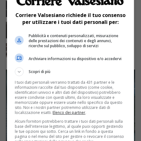
Con la Croce Rossa Italiana corso di cucito per
donne senza lavoro
Corriere Valsesiano richiede il tuo consenso
per utilizzare i tuoi dati personali per:
ATTUALITÀ
7 anni fa
Borgosesia, il Premio Bontà ad Agata e Anna
Pubblicità e contenuti personalizzati, misurazione
delle prestazioni dei contenuti e degli annunci,
SENZA CATEGORIA
7 anni fa
ricerche sul pubblico, sviluppo di servizi
Terminato il 37° corso di nuoto dell’Anffas
Valsesia
Archiviare informazioni su dispositivo e/o accedervi
Scopri di più
I tuoi dati personali verranno trattati da 431 partner e le
informazioni raccolte dal tuo dispositivo (come cookie,
identificatori univoci e altri dati del dispositivo) potrebbero
essere condivise con questi ultimi, da loro visualizzate e
memorizzate oppure essere usate nello specifico da questo
sito. Noi e i nostri partner potremmo utilizzare dati di
localizzazione esatti.
Elenco dei partner
.
Alcuni fornitori potrebbero trattare i tuoi dati personali sulla
base dell'interesse legittimo, al quale puoi opporti gestendo
le tue opzioni qui sotto. Cerca un link in fondo a questa
pagina o nel menu del sito per gestire o revocare il consenso