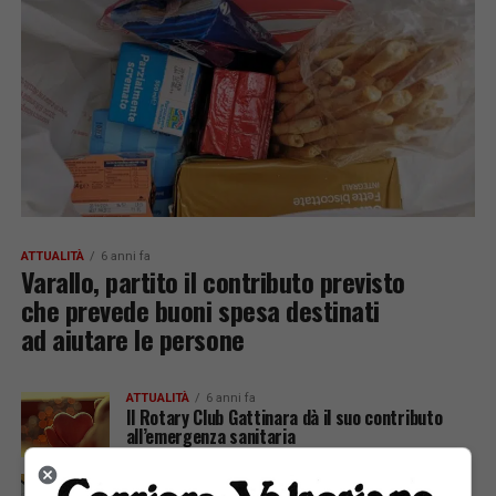
ATTUALITÀ
6 anni fa
Varallo, partito il contributo previsto
che prevede buoni spesa destinati
ad aiutare le persone
ATTUALITÀ
6 anni fa
Il Rotary Club Gattinara dà il suo contributo
all’emergenza sanitaria
ATTUALITÀ
6 anni fa