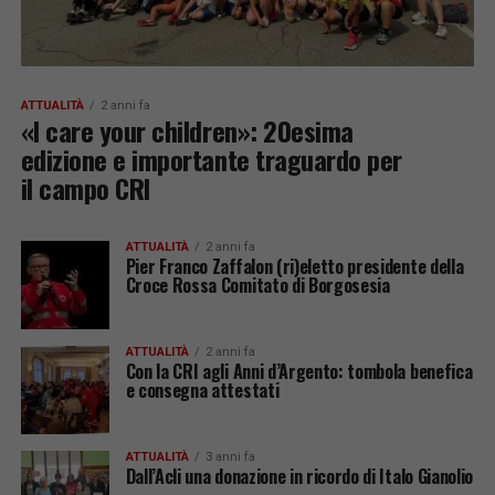
ATTUALITÀ
2 anni fa
«I care your children»: 20esima
edizione e importante traguardo per
il campo CRI
ATTUALITÀ
2 anni fa
Pier Franco Zaffalon (ri)eletto presidente della
Croce Rossa Comitato di Borgosesia
ATTUALITÀ
2 anni fa
Con la CRI agli Anni d’Argento: tombola benefica
e consegna attestati
ATTUALITÀ
3 anni fa
Dall’Acli una donazione in ricordo di Italo Gianolio