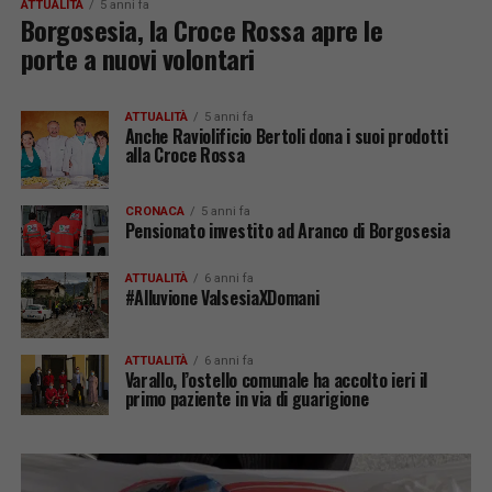
ATTUALITÀ
5 anni fa
Borgosesia, la Croce Rossa apre le
porte a nuovi volontari
ATTUALITÀ
5 anni fa
Anche Raviolificio Bertoli dona i suoi prodotti
alla Croce Rossa
CRONACA
5 anni fa
Pensionato investito ad Aranco di Borgosesia
ATTUALITÀ
6 anni fa
#Alluvione ValsesiaXDomani
ATTUALITÀ
6 anni fa
Varallo, l’ostello comunale ha accolto ieri il
primo paziente in via di guarigione