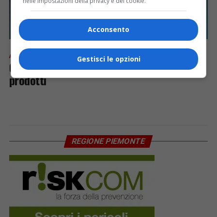
nelle impostazioni della privacy e dei cookie.
Acconsento
ATTUALITÀ
7 anni fa
Gestisci le opzioni
Con la CRI raccolti 30 scatoloni di
prodotti
REGIONE PIEMONTE