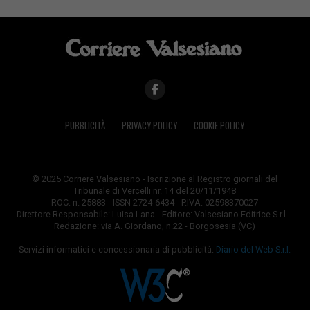
PUBBLICITÀ
PRIVACY POLICY
COOKIE POLICY
© 2025 Corriere Valsesiano - Iscrizione al Registro giornali del
Tribunale di Vercelli nr. 14 del 20/11/1948
ROC: n. 25883 - ISSN 2724-6434 - P.IVA: 02598370027
Direttore Responsabile: Luisa Lana - Editore: Valsesiano Editrice S.r.l. -
Redazione: via A. Giordano, n.22 - Borgosesia (VC)
Servizi informatici e concessionaria di pubblicità:
Diario del Web S.r.l.