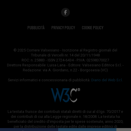
PUBBLICITÀ
PRIVACY POLICY
COOKIE POLICY
© 2025 Corriere Valsesiano - Iscrizione al Registro giornali del
Tribunale di Vercelli nr. 14 del 20/11/1948
ROC: n. 25883 - ISSN 2724-6434 - P.IVA: 02598370027
Direttore Responsabile: Luisa Lana - Editore: Valsesiano Editrice S.r.l. -
Redazione: via A. Giordano, n.22 - Borgosesia (VC)
Servizi informatici e concessionaria di pubblicità:
Diario del Web S.r.l.
La testata fruisce dei contributi statali diretti di cui al d.lgs. 70/2017 e
dei contributi di cui alla Legge regionale n. 18/2008. La testata ha
beneficiato del credito d'imposta per le spese sostenute, anno 2020,
per la distribuzione delle testate edite dalle imprese editrici di