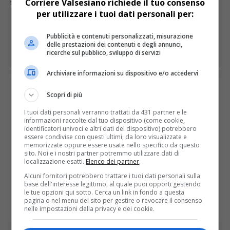
Corriere Valsesiano richiede il tuo consenso
SERRAVALLE
SOGGIORNO ANZIANI
per utilizzare i tuoi dati personali per:
E TU COSA NE PENSI?
Pubblicità e contenuti personalizzati, misurazione
delle prestazioni dei contenuti e degli annunci,
ricerche sul pubblico, sviluppo di servizi
Archiviare informazioni su dispositivo e/o accedervi
PUBBLICITÀ
Scopri di più
I tuoi dati personali verranno trattati da 431 partner e le
informazioni raccolte dal tuo dispositivo (come cookie,
identificatori univoci e altri dati del dispositivo) potrebbero
essere condivise con questi ultimi, da loro visualizzate e
memorizzate oppure essere usate nello specifico da questo
sito. Noi e i nostri partner potremmo utilizzare dati di
localizzazione esatti.
Elenco dei partner
.
Alcuni fornitori potrebbero trattare i tuoi dati personali sulla
base dell'interesse legittimo, al quale puoi opporti gestendo
le tue opzioni qui sotto. Cerca un link in fondo a questa
pagina o nel menu del sito per gestire o revocare il consenso
nelle impostazioni della privacy e dei cookie.