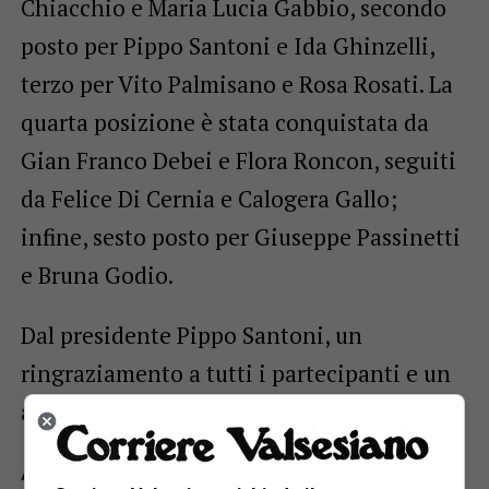
Chiacchio e Maria Lucia Gabbio, secondo
posto per Pippo Santoni e Ida Ghinzelli,
terzo per Vito Palmisano e Rosa Rosati. La
quarta posizione è stata conquistata da
Gian Franco Debei e Flora Roncon, seguiti
da Felice Di Cernia e Calogera Gallo;
infine, sesto posto per Giuseppe Passinetti
e Bruna Godio.
Dal presidente Pippo Santoni, un
ringraziamento a tutti i partecipanti e un
arrivederci all’anno prossimo!
ARGOMENTI CORRELATI:
CENTRO INCONTRO ANZIANI