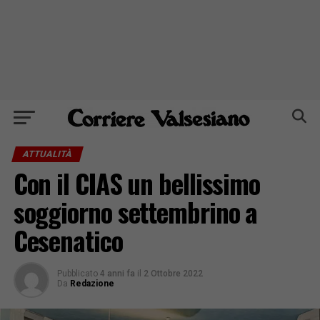
ATTUALITÀ
Con il CIAS un bellissimo
soggiorno settembrino a
Cesenatico
Pubblicato
4 anni fa
il
2 Ottobre 2022
Da
Redazione