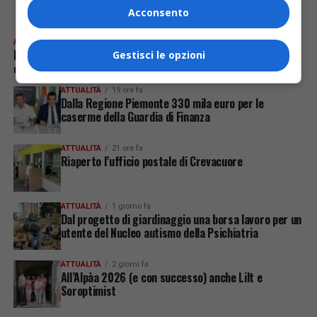
Acconsento
ULTIME
ATTUALITÀ
48 minuti fa
Finanzieri della Stazione SAGF: da inizio estate già diverse
Gestisci le opzioni
operazioni di soccorso in montagna
ATTUALITÀ
19 ore fa
Dalla Regione Piemonte 330 mila euro per le
caserme della Guardia di Finanza
ATTUALITÀ
21 ore fa
Riaperto l’ufficio postale di Crevacuore
ATTUALITÀ
1 giorno fa
Dal progetto di giardinaggio una borsa lavoro per un
utente del Nucleo autismo della Psichiatria
ATTUALITÀ
2 giorni fa
All’Alpàa 2026 (e con successo) anche Lilt e
Soroptimist