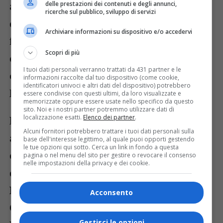
anche quest’anno le Guardie, pur se con
delle prestazioni dei contenuti e degli annunci,
ricerche sul pubblico, sviluppo di servizi
qualche difficoltà, han posto fine alla sua
Archiviare informazioni su dispositivo e/o accedervi
fuga, decretando quindi la sentenza di
Scopri di più
colpevolezza, la condanna e la successiva
I tuoi dati personali verranno trattati da 431 partner e le
esecuzione della pena sul greto del
informazioni raccolte dal tuo dispositivo (come cookie,
identificatori univoci e altri dati del dispositivo) potrebbero
Mastallone.
essere condivise con questi ultimi, da loro visualizzate e
memorizzate oppure essere usate nello specifico da questo
sito. Noi e i nostri partner potremmo utilizzare dati di
localizzazione esatti.
Elenco dei partner
.
La sfilata, partita da Varallo Vecchio e dopo
Alcuni fornitori potrebbero trattare i tuoi dati personali sulla
aver fatto tappa in piazza Vittorio, sempre
base dell'interesse legittimo, al quale puoi opporti gestendo
le tue opzioni qui sotto. Cerca un link in fondo a questa
con il gioioso accompagnamento musicale
pagina o nel menu del sito per gestire o revocare il consenso
nelle impostazioni della privacy e dei cookie.
della
Banda Città di Varallo
e della
Boca
Band
è poi proseguita verso la sede del
Acconsento
Centro Incontro Anni d’Argento dove
Gestisci le opzioni