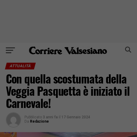
ATTUALITÀ
Con quella scostumata della
Veggia Pasquetta è iniziato il
Carnevale!
Pubblicato
3 anni fa
il
17 Gennaio 2024
Da
Redazione