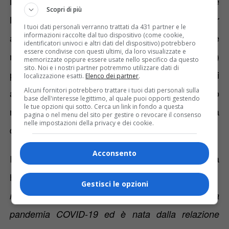
Molecolare
, di cui il
dipartimento di Biotecnologie
Scopri di più
Molecolari e Scienze della Salute
è il maggior
I tuoi dati personali verranno trattati da 431 partner e le
informazioni raccolte dal tuo dispositivo (come cookie,
afferente, e il
Centro di Ricerca Traslazionale sulle
identificatori univoci e altri dati del dispositivo) potrebbero
essere condivise con questi ultimi, da loro visualizzate e
malattie autoimmuni e allergiche
(CAAD-UPO)
memorizzate oppure essere usate nello specifico da questo
sito. Noi e i nostri partner potremmo utilizzare dati di
possiedono laboratori attrezzati e ricercatori
localizzazione esatti.
Elenco dei partner
.
Alcuni fornitori potrebbero trattare i tuoi dati personali sulla
altamente specializzati che hanno risposto
base dell'interesse legittimo, al quale puoi opporti gestendo
le tue opzioni qui sotto. Cerca un link in fondo a questa
numerosissimi, con entusiasmo, mettendosi a
pagina o nel menu del sito per gestire o revocare il consenso
nelle impostazioni della privacy e dei cookie.
disposizione immediatamente.
Acconsento
Il Rettore dell’Università di Torino
Stefano Geuna
ha dichiarato:
«Questa iniziativa è una pronta
Gestisci le opzioni
risposta all’eccezionale emergenza causata dalla
pandemia COVID-19 ed è nata dalla relazione