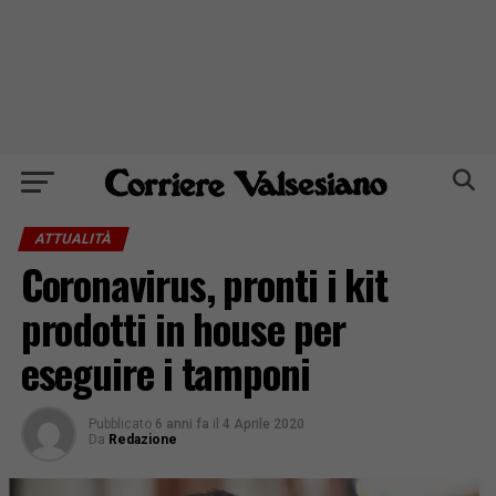
ATTUALITÀ
Coronavirus, pronti i kit
prodotti in house per
eseguire i tamponi
Pubblicato
6 anni fa
il
4 Aprile 2020
Da
Redazione