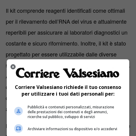
Il kit comprende reagenti identificati come ottimali
per il rilevamento dell’RNA del virus
e attualmente
reperibili per assicurare ai laboratori diagnostici un
costante e sicuro rifornimento. Inoltre, il kit è stato
progettato per essere utilizzabile dalle diverse
strumentazioni di cui sono dotati i centri diagnostici.
A questo proposito, i ricercatori si sono coordinati
con i Direttori dei Laboratori diagnostici della
Città
Corriere Valsesiano richiede il tuo consenso
per utilizzare i tuoi dati personali per:
della Salute
,
Zooprofilattico
,
Novara
,
Cuneo
e altri
Pubblicità e contenuti personalizzati, misurazione
ancora.
delle prestazioni dei contenuti e degli annunci,
ricerche sul pubblico, sviluppo di servizi
Il
Centro Interdipartimentale di Biotecnologie
Archiviare informazioni su dispositivo e/o accedervi