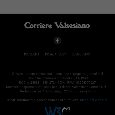
PUBBLICITÀ
PRIVACY POLICY
COOKIE POLICY
© 2025 Corriere Valsesiano - Iscrizione al Registro giornali del
Tribunale di Vercelli nr. 14 del 20/11/1948
ROC: n. 25883 - ISSN 2724-6434 - P.IVA: 02598370027
Direttore Responsabile: Luisa Lana - Editore: Valsesiano Editrice S.r.l. -
Redazione: via A. Giordano, n.22 - Borgosesia (VC)
Servizi informatici e concessionaria di pubblicità:
Diario del Web S.r.l.