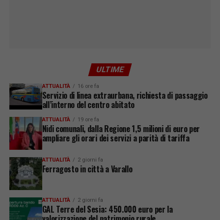
ULTIME
ATTUALITÀ
16 ore fa
Servizio di linea extraurbana, richiesta di passaggio
all’interno del centro abitato
ATTUALITÀ
19 ore fa
Nidi comunali, dalla Regione 1,5 milioni di euro per
ampliare gli orari dei servizi a parità di tariffa
ATTUALITÀ
2 giorni fa
Ferragosto in città a Varallo
ATTUALITÀ
2 giorni fa
GAL Terre del Sesia: 450.000 euro per la
valorizzazione del patrimonio rurale