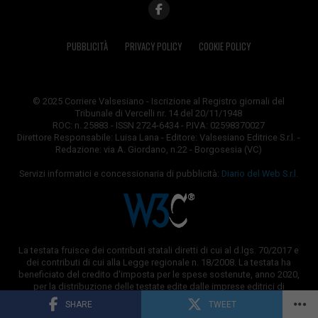
PUBBLICITÀ
PRIVACY POLICY
COOKIE POLICY
© 2025 Corriere Valsesiano - Iscrizione al Registro giornali del
Tribunale di Vercelli nr. 14 del 20/11/1948
ROC: n. 25883 - ISSN 2724-6434 - P.IVA: 02598370027
Direttore Responsabile: Luisa Lana - Editore: Valsesiano Editrice S.r.l. -
Redazione: via A. Giordano, n.22 - Borgosesia (VC)
Servizi informatici e concessionaria di pubblicità:
Diario del Web S.r.l.
La testata fruisce dei contributi statali diretti di cui al d.lgs. 70/2017 e
dei contributi di cui alla Legge regionale n. 18/2008. La testata ha
beneficiato del credito d'imposta per le spese sostenute, anno 2020,
per la distribuzione delle testate edite dalle imprese editrici di
quotidiani e periodici.
SHARE
TWEET