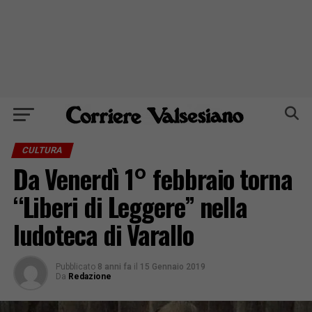
CULTURA
Da Venerdì 1° febbraio torna
“Liberi di Leggere” nella
ludoteca di Varallo
Pubblicato
8 anni fa
il
15 Gennaio 2019
Da
Redazione