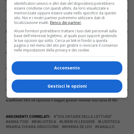
identificatori univoci e altri dati del dispositivo) potrebbero
essere condivise con questi ultimi, da loro visualizzate e
ottimo scrittore per adulti, creando dei lettori affezionati, speriamo di poter
memorizzate oppure essere usate nello specifico da questo
sito. Noi e i nostri partner potremmo utilizzare dati di
davvero riuscire a concretizzare la sua frase: “
Se riesci a far innamorare i
localizzazione esatti.
Elenco dei partner
.
Alcuni fornitori potrebbero trattare i tuoi dati personali sulla
bambini di un libro, o due, o tre, cominceranno a pensare che leggere è un
base dell'interesse legittimo, al quale puoi opporti gestendo
le tue opzioni qui sotto. Cerca un link in fondo a questa
divertimento. Così forse da grandi diventeranno dei lettori. E leggere è
pagina o nel menu del sito per gestire o revocare il consenso
nelle impostazioni della privacy e dei cookie.
uno dei piaceri e uno degli strumenti più grandi della nostra Vita”
.
Acconsento
Se nuovi lettori volessero mettersi in gioco si potrebbero proporre letture
animate anche al sabato mattina o in altri giorni della settimana, e, qualora
Gestisci le opzioni
ci fosse l’interesse, si potrebbe anche creare un
salotto di lettura
per
scambiarsi libri ed opinioni e magari gustare insieme una tazza di thè.
ARGOMENTI CORRELATI:
“VOLONTARIE DELLA LETTURA”
ANNA TOSI
BIBLIOTECA
LIBERI DI LEGGERE
LUDOTECA
MARIA CHIARA GRUCCIONE
MIMMA DE LEO
VARALLO