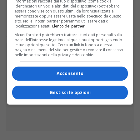
informazioni raccolte dal tuo dispositivo (come cookie,
identificatori univoci e altri dati del dispositivo) potrebbero
essere condivise con questi ultimi, da loro visualizzate e
E TU COSA NE PENSI?
memorizzate oppure essere usate nello specifico da questo
sito. Noi e i nostri partner potremmo utilizzare dati di
localizzazione esatti.
Elenco dei partner
.
Alcuni fornitori potrebbero trattare i tuoi dati personali sulla
base dell'interesse legittimo, al quale puoi opporti gestendo
le tue opzioni qui sotto. Cerca un link in fondo a questa
PUBBLICITÀ
pagina o nel menu del sito per gestire o revocare il consenso
nelle impostazioni della privacy e dei cookie.
Acconsento
Gestisci le opzioni