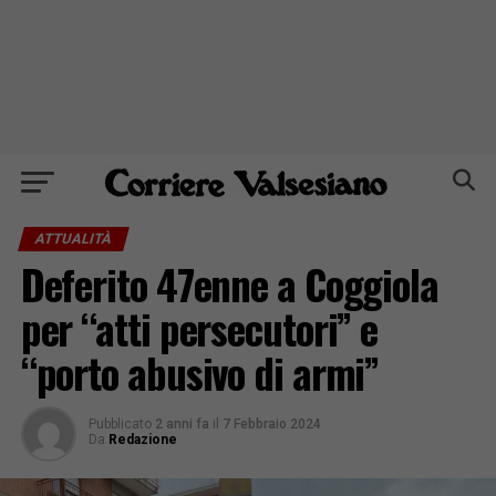
ATTUALITÀ
Deferito 47enne a Coggiola
per “atti persecutori” e
“porto abusivo di armi”
Pubblicato
2 anni fa
il
7 Febbraio 2024
Da
Redazione