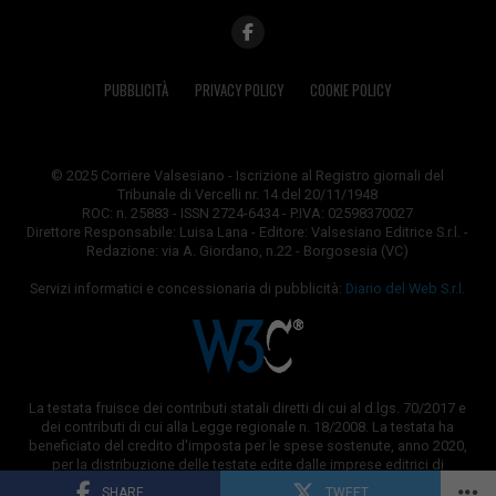
PUBBLICITÀ
PRIVACY POLICY
COOKIE POLICY
© 2025 Corriere Valsesiano - Iscrizione al Registro giornali del
Tribunale di Vercelli nr. 14 del 20/11/1948
ROC: n. 25883 - ISSN 2724-6434 - P.IVA: 02598370027
Direttore Responsabile: Luisa Lana - Editore: Valsesiano Editrice S.r.l. -
Redazione: via A. Giordano, n.22 - Borgosesia (VC)
Servizi informatici e concessionaria di pubblicità:
Diario del Web S.r.l.
La testata fruisce dei contributi statali diretti di cui al d.lgs. 70/2017 e
dei contributi di cui alla Legge regionale n. 18/2008. La testata ha
beneficiato del credito d'imposta per le spese sostenute, anno 2020,
per la distribuzione delle testate edite dalle imprese editrici di
quotidiani e periodici.
SHARE
TWEET