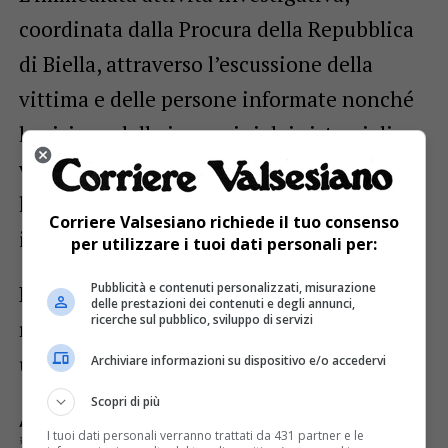
coordinata dalla Procura della Repubblica
di Biella, attraverso l’escussione della
vittima e delle persone informate nonché
la visione delle immagini dei sistemi di
videosorveglianza dei luoghi interessati
ha permesso ai militari operanti di
Corriere Valsesiano richiede il tuo consenso
individuare l’autore del reato.
per utilizzare i tuoi dati personali per:
Pubblicità e contenuti personalizzati, misurazione
La successiva perquisizione permetteva di
delle prestazioni dei contenuti e degli annunci,
ricerche sul pubblico, sviluppo di servizi
rinvenire e sequestrare l’arma bianca
utilizzata per commette
Archiviare informazioni su dispositivo e/o accedervi
Scopri di più
ARGOMENTI CORRELATI:
47ENNE
ATTI PERSECUTORI
I tuoi dati personali verranno trattati da 431 partner e le
COGGIOLA
DEFERITO