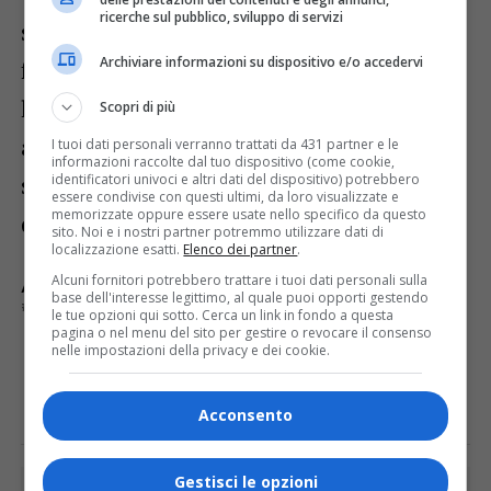
ricerche sul pubblico, sviluppo di servizi
saranno presentati alcuni brevi racconti di
Archiviare informazioni su dispositivo e/o accedervi
forte impatto e coinvolgimento emotivo e
l’autrice Nadia Guindani, sarà
Scopri di più
accompagnata nei dialoghi narrati dalla
I tuoi dati personali verranno trattati da 431 partner e le
informazioni raccolte dal tuo dispositivo (come cookie,
identificatori univoci e altri dati del dispositivo) potrebbero
straordinaria voce di Bobo Pernettaz e
essere condivise con questi ultimi, da loro visualizzate e
memorizzate oppure essere usate nello specifico da questo
dalla fisarmonica del maestro Alex Danna.
sito. Noi e i nostri partner potremmo utilizzare dati di
localizzazione esatti.
Elenco dei partner
.
Alcuni fornitori potrebbero trattare i tuoi dati personali sulla
ARGOMENTI CORRELATI:
BIBLIOTECA
LIBRO
base dell'interesse legittimo, al quale puoi opporti gestendo
LINO E NADIA GUINDANI
VARALLO
le tue opzioni qui sotto. Cerca un link in fondo a questa
pagina o nel menu del sito per gestire o revocare il consenso
nelle impostazioni della privacy e dei cookie.
E TU COSA NE PENSI?
Acconsento
Gestisci le opzioni
PUBBLICITÀ