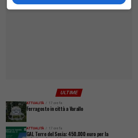
ULTIME
ATTUALITÀ
17 ore fa
Ferragosto in città a Varallo
ATTUALITÀ
17 ore fa
GAL Terre del Sesia: 450.000 euro per la