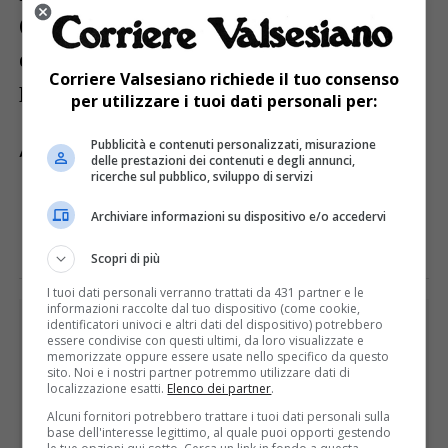
(Loco-Motore), è stato consegnato anche a
due valsesiane, Ivana Boggini di Rossa e
Corriere Valsesiano richiede il tuo consenso
Pia Giacobino di Fobello.
per utilizzare i tuoi dati personali per:
Pubblicità e contenuti personalizzati, misurazione
ARGOMENTI CORRELATI:
DUE VALSESIANE
UNPLI
delle prestazioni dei contenuti e degli annunci,
ricerche sul pubblico, sviluppo di servizi
E TU COSA NE PENSI?
Archiviare informazioni su dispositivo e/o accedervi
Scopri di più
I tuoi dati personali verranno trattati da 431 partner e le
informazioni raccolte dal tuo dispositivo (come cookie,
PUBBLICITÀ
identificatori univoci e altri dati del dispositivo) potrebbero
essere condivise con questi ultimi, da loro visualizzate e
memorizzate oppure essere usate nello specifico da questo
sito. Noi e i nostri partner potremmo utilizzare dati di
localizzazione esatti.
Elenco dei partner
.
Alcuni fornitori potrebbero trattare i tuoi dati personali sulla
base dell'interesse legittimo, al quale puoi opporti gestendo