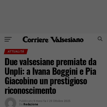
ATTUALITÀ
Due valsesiane premiate da
Unpli: a Ivana Boggini e Pia
Giacobino un prestigioso
riconoscimento
Pubblicato
9 mesi fa
il
29 Ottobre 2025
Da
Redazione