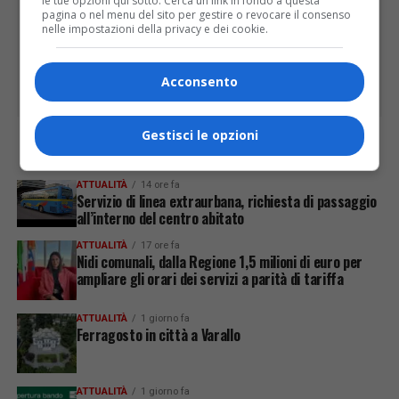
le tue opzioni qui sotto. Cerca un link in fondo a questa
pagina o nel menu del sito per gestire o revocare il consenso
nelle impostazioni della privacy e dei cookie.
Acconsento
Gestisci le opzioni
ULTIME
ATTUALITÀ
14 ore fa
Servizio di linea extraurbana, richiesta di passaggio
all’interno del centro abitato
ATTUALITÀ
17 ore fa
Nidi comunali, dalla Regione 1,5 milioni di euro per
ampliare gli orari dei servizi a parità di tariffa
ATTUALITÀ
1 giorno fa
Ferragosto in città a Varallo
ATTUALITÀ
1 giorno fa