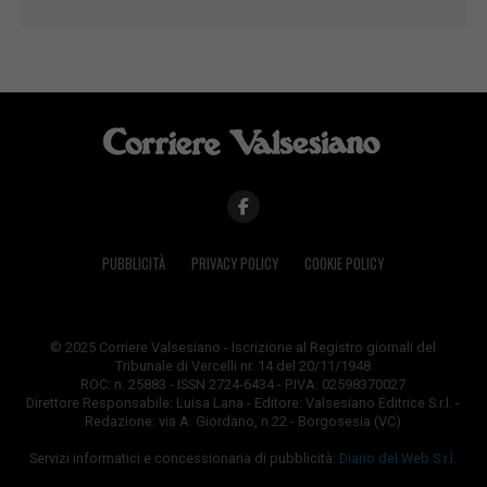
PUBBLICITÀ
PRIVACY POLICY
COOKIE POLICY
© 2025 Corriere Valsesiano - Iscrizione al Registro giornali del
Tribunale di Vercelli nr. 14 del 20/11/1948
ROC: n. 25883 - ISSN 2724-6434 - P.IVA: 02598370027
Direttore Responsabile: Luisa Lana - Editore: Valsesiano Editrice S.r.l. -
Redazione: via A. Giordano, n.22 - Borgosesia (VC)
Servizi informatici e concessionaria di pubblicità:
Diario del Web S.r.l.