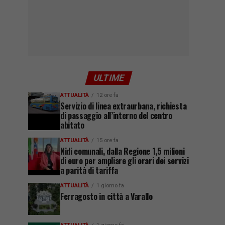
ULTIME
ATTUALITÀ
12 ore fa
Servizio di linea extraurbana, richiesta
di passaggio all’interno del centro
abitato
ATTUALITÀ
15 ore fa
Nidi comunali, dalla Regione 1,5 milioni
di euro per ampliare gli orari dei servizi
a parità di tariffa
ATTUALITÀ
1 giorno fa
Ferragosto in città a Varallo