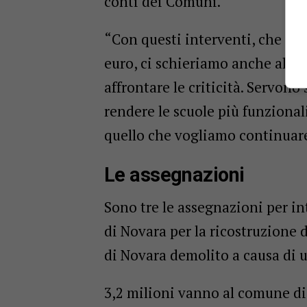
conti dei Comuni.
“Con questi interventi, che a
euro, ci schieriamo anche al fia
affrontare le criticità. Servon
rendere le scuole più funzional
quello che vogliamo continuare
Le assegnazioni
Sono tre le assegnazioni per int
di Novara per la ricostruzione d
di Novara demolito a causa di 
3,2 milioni vanno al comune di