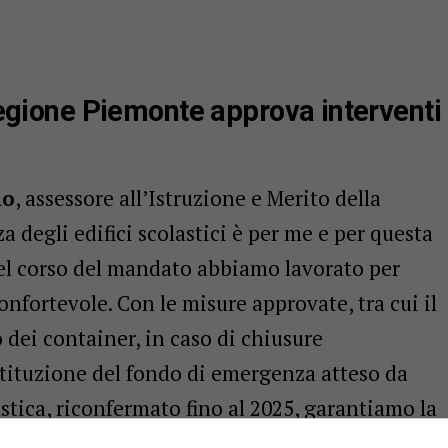
 Regione Piemonte approva interventi
no
, assessore all’Istruzione e Merito della
 degli edifici scolastici è per me e per questa
Nel corso del mandato abbiamo lavorato per
onfortevole. Con le misure approvate, tra cui il
o dei container, in caso di chiusure
’istituzione del fondo di emergenza atteso da
lastica, riconfermato fino al 2025, garantiamo la
uità didattica”.