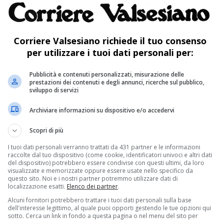
Corriere Valsesiano richiede il tuo consenso
erventi straordinari di edilizia scolastica
per utilizzare i tuoi dati personali per:
zza la Regione ha stanziato 6,2 milioni; altri 3
Pubblicità e contenuti personalizzati, misurazione delle
 locali per realizzare piccoli interventi urgenti
prestazioni dei contenuti e degli annunci, ricerche sul pubblico,
sviluppo di servizi
 che abbiano compromesso l’agibilità degli
Archiviare informazioni su dispositivo e/o accedervi
stinato alla copertura delle spese per il
Scopri di più
fitto di altre strutture di appoggio temporanee,
I tuoi dati personali verranno trattati da 431 partner e le informazioni
i e far proseguire le lezioni in situazioni di
raccolte dal tuo dispositivo (come cookie, identificatori univoci e altri dati
del dispositivo) potrebbero essere condivise con questi ultimi, da loro
o d’emergenza, voluto dall’assessorato
visualizzate e memorizzate oppure essere usate nello specifico da
questo sito. Noi e i nostri partner potremmo utilizzare dati di
ire maggior sicurezza, tempestività di
localizzazione esatti.
Elenco dei partner
.
Alcuni fornitori potrebbero trattare i tuoi dati personali sulla base
e a far si che gli imprevisti non gravino sui
dell'interesse legittimo, al quale puoi opporti gestendo le tue opzioni qui
sotto. Cerca un link in fondo a questa pagina o nel menu del sito per