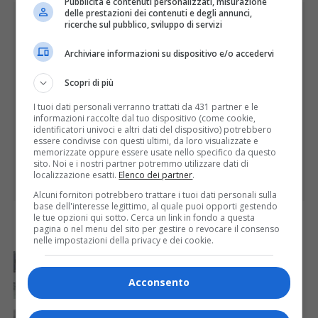
Pubblicità e contenuti personalizzati, misurazione
delle prestazioni dei contenuti e degli annunci,
PUBBLICITÀ
ricerche sul pubblico, sviluppo di servizi
Archiviare informazioni su dispositivo e/o accedervi
Scopri di più
I tuoi dati personali verranno trattati da 431 partner e le
informazioni raccolte dal tuo dispositivo (come cookie,
identificatori univoci e altri dati del dispositivo) potrebbero
essere condivise con questi ultimi, da loro visualizzate e
memorizzate oppure essere usate nello specifico da questo
sito. Noi e i nostri partner potremmo utilizzare dati di
localizzazione esatti.
Elenco dei partner
.
Alcuni fornitori potrebbero trattare i tuoi dati personali sulla
base dell'interesse legittimo, al quale puoi opporti gestendo
le tue opzioni qui sotto. Cerca un link in fondo a questa
pagina o nel menu del sito per gestire o revocare il consenso
ULTIME
nelle impostazioni della privacy e dei cookie.
ATTUALITÀ
16 ore fa
Dalla Regione Piemonte 330 mila euro per le
caserme della Guardia di Finanza
Acconsento
ATTUALITÀ
18 ore fa