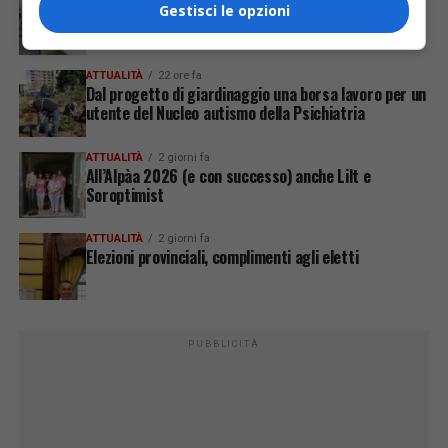
Riaperto l’ufficio postale di Crevacuore
Gestisci le opzioni
ATTUALITÀ
22 ore fa
Dal progetto di giardinaggio una borsa lavoro per un
utente del Nucleo autismo della Psichiatria
ATTUALITÀ
2 giorni fa
All’Alpàa 2026 (e con successo) anche Lilt e
Soroptimist
ATTUALITÀ
2 giorni fa
Elezioni provinciali, complimenti agli eletti
PUBBLICITÀ