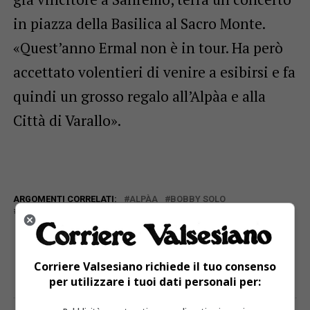
in piazza della Basilica al Sacro Monte.
«Quest’anno Ermal non è in tour. Ha però
accettato volentieri di venire a esibirsi e fa
quindi un grosso regalo all’Alpàa e alla
Città di Varallo».
ARGOMENTI CORRELATI:
ALPÀA
BOBBY SOLO
ERMAL META
SACRO MONTE
E TU COSA NE PENSI?
Corriere Valsesiano richiede il tuo consenso
per utilizzare i tuoi dati personali per: