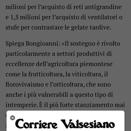
milioni per l’acquisto di reti antigrandine
e 1,5 milioni per l’acquisto di ventilatori o
stufe per contrastare le gelate tardive.
Spiega Bongioanni: «Il sostegno è rivolto
particolarmente a settori produttivi di
eccellenze dell’agricoltura piemontese
come la frutticoltura, la viticoltura, il
florovivaismo e l’orticoltura, che sono
anche i più vulnerabili a questo tipo di
intemperie. È il più forte stanziamento mai
erogato su questo fronte: per accelerare gli
interventi e dotare per tempo l’agricoltura