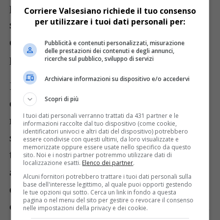
piemontese di un sistema di difesa
Corriere Valsesiano richiede il tuo consenso
per utilizzare i tuoi dati personali per:
strutturato ho infatti voluto accorpare in
questi bandi anche le risorse in origine
Pubblicità e contenuti personalizzati, misurazione
delle prestazioni dei contenuti e degli annunci,
previste per il 2026».
ricerche sul pubblico, sviluppo di servizi
Archiviare informazioni su dispositivo e/o accedervi
I ventilatori sono impianti a motore diesel
Scopri di più
o elettrico che, collocati in campo,
I tuoi dati personali verranno trattati da 431 partner e le
rimescolano gli strati d’aria calda e fredda
informazioni raccolte dal tuo dispositivo (come cookie,
identificatori univoci e altri dati del dispositivo) potrebbero
scongiurando i fenomeni di inversione
essere condivise con questi ultimi, da loro visualizzate e
memorizzate oppure essere usate nello specifico da questo
termica che provocano le brinate. Le stufe
sito. Noi e i nostri partner potremmo utilizzare dati di
localizzazione esatti.
Elenco dei partner
.
a combustione hanno invece la funzione
Alcuni fornitori potrebbero trattare i tuoi dati personali sulla
base dell'interesse legittimo, al quale puoi opporti gestendo
di riscaldare l’aria per impedire le gelate. Il
le tue opzioni qui sotto. Cerca un link in fondo a questa
pagina o nel menu del sito per gestire o revocare il consenso
contributo della Regione copre il 50% della
nelle impostazioni della privacy e dei cookie.