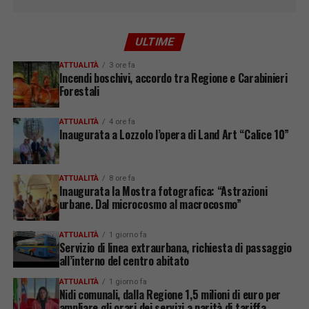
ULTIME
ATTUALITÀ
3 ore fa
Incendi boschivi, accordo tra Regione e Carabinieri
Forestali
ATTUALITÀ
4 ore fa
Inaugurata a Lozzolo l’opera di Land Art “Calice 10”
ATTUALITÀ
8 ore fa
Inaugurata la Mostra fotografica: “Astrazioni
urbane. Dal microcosmo al macrocosmo”
ATTUALITÀ
1 giorno fa
Servizio di linea extraurbana, richiesta di passaggio
all’interno del centro abitato
ATTUALITÀ
1 giorno fa
Nidi comunali, dalla Regione 1,5 milioni di euro per
ampliare gli orari dei servizi a parità di tariffa