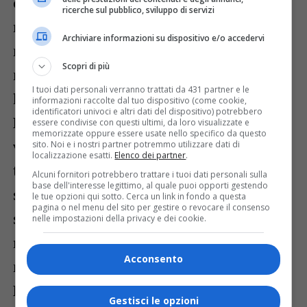
conducendolo al cuore della
ricerche sul pubblico, sviluppo di servizi
rappresentazione. Acqua e cielo come cifre
Archiviare informazioni su dispositivo e/o accedervi
narrative si scambiano i ruoli,
Scopri di più
mantenendo il baricentro in quella sottile
I tuoi dati personali verranno trattati da 431 partner e le
linea di orizzonte che unisce due mondi.
informazioni raccolte dal tuo dispositivo (come cookie,
identificatori univoci e altri dati del dispositivo) potrebbero
La naturalezza dell’ispirazione segue il
essere condivise con questi ultimi, da loro visualizzate e
memorizzate oppure essere usate nello specifico da questo
volgere delle stagioni attraverso una
sito. Noi e i nostri partner potremmo utilizzare dati di
localizzazione esatti.
Elenco dei partner
.
tavolozza cromatica ricca di toni e
Alcuni fornitori potrebbero trattare i tuoi dati personali sulla
base dell'interesse legittimo, al quale puoi opporti gestendo
sottotoni: copiare dal vero è un’arte
le tue opzioni qui sotto. Cerca un link in fondo a questa
pagina o nel menu del sito per gestire o revocare il consenso
sottile, che potrebbe inclinare nella banale
nelle impostazioni della privacy e dei cookie.
riproduzione da cartolina illustrata,
Acconsento
mentre nei quadri di Maria Teresa
Pascarelli si assiste ad una intimistica
Gestisci le opzioni