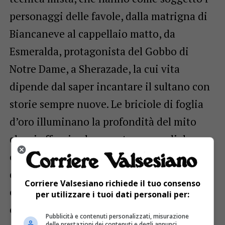
personaggi delle favole, dalla matrigna di
Biancaneve al cappellaio matto, da
Esmeralda, protagonista del Gobbo di
Notre Dame, a Sherazade, la cui vita
dipende dal saper incantare il sultano con
storie sempre nuove. Le briciole di foglia
d’oro illuminano la profondità del mito
che si affaccia al presente per un dialogo
che non si era mai interrotto. Gli oggetti
quotidiani acquistano nuova vita in
Corriere Valsesiano richiede il tuo consenso
composizioni ariose e leggere, la
per utilizzare i tuoi dati personali per:
composizione cattura lo sguardo
Pubblicità e contenuti personalizzati, misurazione
delle prestazioni dei contenuti e degli annunci,