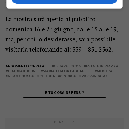
rielaborazione del reale.
La mostra sarà aperta al pubblico
domenica 16 e 23 giugno, dalle 15 alle 19,
ma, per chi lo desiderasse, sarà possibile
visitarla telefonando al: 339 – 851 2562.
ARGOMENTI CORRELATI:
CESARE LOCCA
ESTATE IN PIAZZA
GUARDABOSONE
MARIA TERESA PASCARELLI
MOSTRA
NICOLE BOSCO
PITTURA
SINDACO
VICE SINDACO
E TU COSA NE PENSI?
PUBBLICITÀ