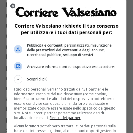
lasciava sei anni fa, è pronta per tornare
nei boschi: riposizionata in un nuovo
tronco, ancora tagliato dalle braccia del
Corriere Valsesiano richiede il tuo consenso
per utilizzare i tuoi dati personali per:
Claudietto, con una bella copertura in
rame, che sabato a un certo punto ha
Pubblicità e contenuti personalizzati, misurazione
delle prestazioni dei contenuti e degli annunci,
ricerche sul pubblico, sviluppo di servizi
brillato sotto i raggi di sole spuntati solo
per qualche minuto proprio mentre i suoi
Archiviare informazioni su dispositivo e/o accedervi
amici erano lì, fuori dalla sua officina, a
Scopri di più
ricordarlo, ancora una volta, con tanto
I tuoi dati personali verranno trattati da 431 partner e le
informazioni raccolte dal tuo dispositivo (come cookie,
affetto.
identificatori univoci e altri dati del dispositivo) potrebbero
essere condivise con questi ultimi, da loro visualizzate e
Nell’estate la Madonnina tornerà al suo
memorizzate oppure essere usate nello specifico da questo
sito. Noi e i nostri partner potremmo utilizzare dati di
posto, a dare conforto a passeggiate
localizzazione esatti.
Elenco dei partner
.
Alcuni fornitori potrebbero trattare i tuoi dati personali sulla
silenziose, a proteggere chi del bosco ha
base dell'interesse legittimo, al quale puoi opporti gestendo