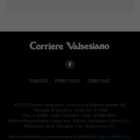
PUBBLICITÀ
PRIVACY POLICY
COOKIE POLICY
© 2025 Corriere Valsesiano - Iscrizione al Registro giornali del
Tribunale di Vercelli nr. 14 del 20/11/1948
ROC: n. 25883 - ISSN 2724-6434 - P.IVA: 02598370027
Direttore Responsabile: Luisa Lana - Editore: Valsesiano Editrice S.r.l. -
Redazione: via A. Giordano, n.22 - Borgosesia (VC)
Servizi informatici e concessionaria di pubblicità:
Diario del Web S.r.l.