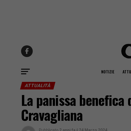
NOTIZIE
ATTU
ATTUALITÀ
La panissa benefica d
Cravagliana
Pubblicato
2 anni fa
il
24 Marzo 2024