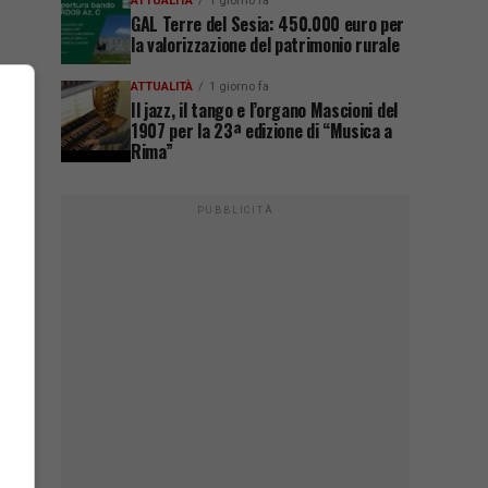
ATTUALITÀ
1 giorno fa
GAL Terre del Sesia: 450.000 euro per
la valorizzazione del patrimonio rurale
ATTUALITÀ
1 giorno fa
Il jazz, il tango e l’organo Mascioni del
1907 per la 23ª edizione di “Musica a
Rima”
PUBBLICITÀ