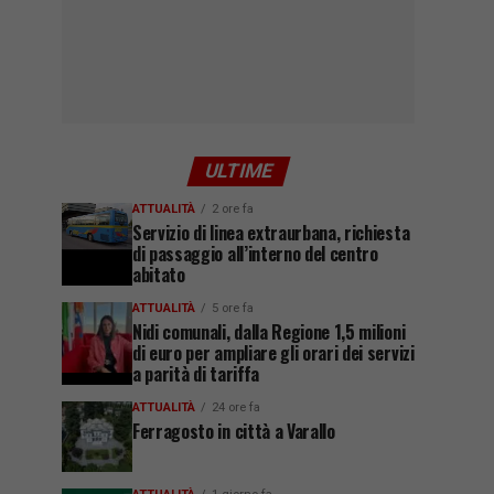
ULTIME
ATTUALITÀ
2 ore fa
Servizio di linea extraurbana, richiesta
di passaggio all’interno del centro
abitato
ATTUALITÀ
5 ore fa
Nidi comunali, dalla Regione 1,5 milioni
di euro per ampliare gli orari dei servizi
a parità di tariffa
ATTUALITÀ
24 ore fa
Ferragosto in città a Varallo