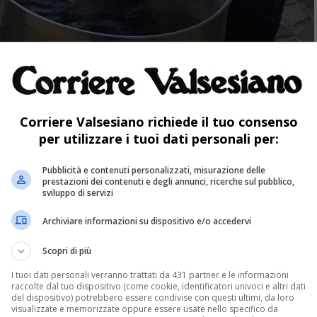
a 24 marzo, gli Alpini di Cravagliana-Sabbia
oso piatto della tradizione vercellese ma
Corriere Valsesiano richiede il tuo consenso
per utilizzare i tuoi dati personali per:
Pubblicità e contenuti personalizzati, misurazione delle
prestazioni dei contenuti e degli annunci, ricerche sul pubblico,
sviluppo di servizi
Archiviare informazioni su dispositivo e/o accedervi
Scopri di più
li Alpini oggi a Cravagliana
I tuoi dati personali verranno trattati da 431 partner e le informazioni
raccolte dal tuo dispositivo (come cookie, identificatori univoci e altri dati
e 12 nella piazza della chiesa di
Cravagliana
.
del dispositivo) potrebbero essere condivise con questi ultimi, da loro
visualizzate e memorizzate oppure essere usate nello specifico da