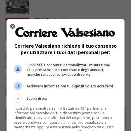
ATTUALITÀ
3 anni fa
Sabato 23 a Prato le premiazioni del Concorso
nazionale di poesia
Corriere Valsesiano richiede il tuo consenso
ATTUALITÀ
3 anni fa
per utilizzare i tuoi dati personali per:
Per i cento anni del Gruppo Alpini Scopello,
grande e partecipatissima festa
Pubblicità e contenuti personalizzati, misurazione
delle prestazioni dei contenuti e degli annunci,
ricerche sul pubblico, sviluppo di servizi
ATTUALITÀ
3 anni fa
Gli Alpini di Cellio compiono 90 anni: dal 13 al 16
luglio le celebrazioni
Archiviare informazioni su dispositivo e/o accedervi
Scopri di più
I tuoi dati personali verranno trattati da 431 partner e le
informazioni raccolte dal tuo dispositivo (come cookie,
identificatori univoci e altri dati del dispositivo) potrebbero
essere condivise con questi ultimi, da loro visualizzate e
memorizzate oppure essere usate nello specifico da questo