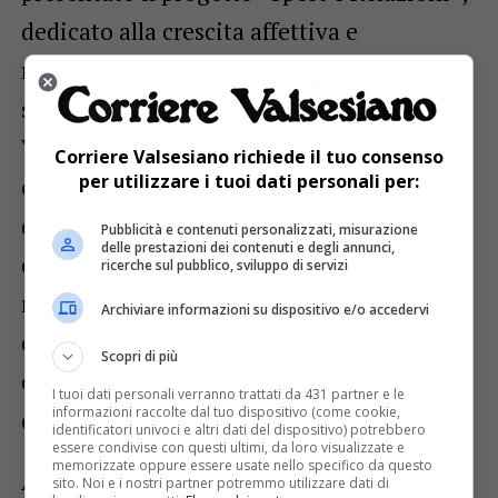
dedicato alla crescita affettiva e
relazionale di atleti, famiglie e volontari,
sostenuto da un service del Lions Club
Valsesia, realizzato per: “Promuovere la
Corriere Valsesiano richiede il tuo consenso
per utilizzare i tuoi dati personali per:
consapevolezza dei sentimenti, il rispetto
di sé e dell’altro, la conoscenza del proprio
Pubblicità e contenuti personalizzati, misurazione
delle prestazioni dei contenuti e degli annunci,
corpo e delle emozioni, favorendo una
ricerche sul pubblico, sviluppo di servizi
maggiore autonomia personale e una
Archiviare informazioni su dispositivo e/o accedervi
collaborazione più stretta tra associazione
Scopri di più
e famiglie, con un impatto positivo sulla
I tuoi dati personali verranno trattati da 431 partner e le
informazioni raccolte dal tuo dispositivo (come cookie,
qualità delle relazioni”.
identificatori univoci e altri dati del dispositivo) potrebbero
essere condivise con questi ultimi, da loro visualizzate e
memorizzate oppure essere usate nello specifico da questo
A Milano e Cortina d’Ampezzo – oltre ad
sito. Noi e i nostri partner potremmo utilizzare dati di