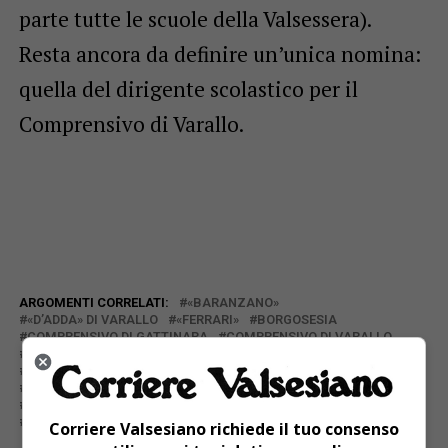
parte tutte le scuole della Valsessera).
Resta ancora da definire un’unica nomina:
quella del dirigente scolastico per il
Comprensivo di Varallo.
ARGOMENTI CORRELATI:
«BARANZANO»
«D’ADDA» DI VARALLO
«FERRARI»
BORGOSESIA
COMPRENSIVO DI GATTINARA
COMPRENSIVO DI VARALLO
DIRIGENTI SCOLASTICI
ISTITUTI VALSESIANI
L COMPRENSIVO DI PRAY
MASSIMILIANO BIAGI
MAURO FARINA
MONICA BASSOTTO PALTÒ
NOMINATI
PAOLA RIPAMONTI
PAOLA VICARIO
SERRAVALLE
VALDUGGIA
Corriere Valsesiano richiede il tuo consenso