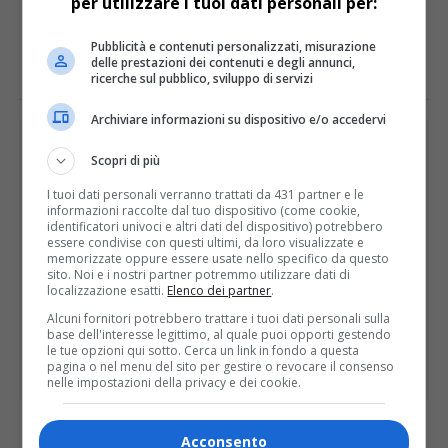
per utilizzare i tuoi dati personali per:
E TU COSA NE PENSI?
Pubblicità e contenuti personalizzati, misurazione
delle prestazioni dei contenuti e degli annunci,
ricerche sul pubblico, sviluppo di servizi
Archiviare informazioni su dispositivo e/o accedervi
PUBBLICITÀ
Scopri di più
I tuoi dati personali verranno trattati da 431 partner e le
informazioni raccolte dal tuo dispositivo (come cookie,
identificatori univoci e altri dati del dispositivo) potrebbero
essere condivise con questi ultimi, da loro visualizzate e
memorizzate oppure essere usate nello specifico da questo
sito. Noi e i nostri partner potremmo utilizzare dati di
localizzazione esatti.
Elenco dei partner
.
Alcuni fornitori potrebbero trattare i tuoi dati personali sulla
base dell'interesse legittimo, al quale puoi opporti gestendo
le tue opzioni qui sotto. Cerca un link in fondo a questa
pagina o nel menu del sito per gestire o revocare il consenso
nelle impostazioni della privacy e dei cookie.
Acconsento
ULTIME