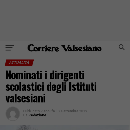
ATTUALITÀ
Nominati i dirigenti
scolastici degli Istituti
valsesiani
Pubblicato
7 anni fa
il
2 Settembre 2019
Da
Redazione