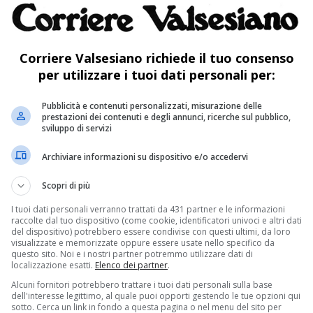
tettonico, valorizzando un’importante opera
ella gestione amministrativa uno spazio
Corriere Valsesiano richiede il tuo consenso
 costante interesse rappresenta un chiaro
per utilizzare i tuoi dati personali per:
uovi percorsi e modalità per favorire ulteriori
Pubblicità e contenuti personalizzati, misurazione delle
con l’obiettivo di rendere il patrimonio
prestazioni dei contenuti e degli annunci, ricerche sul pubblico,
sviluppo di servizi
e più vicino a tutti i piemontesi».
Archiviare informazioni su dispositivo e/o accedervi
Scopri di più
rata ufficialmente il 14 ottobre 2022 alla
I tuoi dati personali verranno trattati da 431 partner e le informazioni
raccolte dal tuo dispositivo (come cookie, identificatori univoci e altri dati
o Cirio, sorge nell’area precedentemente
del dispositivo) potrebbero essere condivise con questi ultimi, da loro
visualizzate e memorizzate oppure essere usate nello specifico da
t Avio a Nizza Millefonti, a breve distanza dal
questo sito. Noi e i nostri partner potremmo utilizzare dati di
localizzazione esatti.
Elenco dei partner
.
te nel 2001 come progetto da 100 metri di
Alcuni fornitori potrebbero trattare i tuoi dati personali sulla base
dell'interesse legittimo, al quale puoi opporti gestendo le tue opzioni qui
er unificare gli uffici regionali e ottimizzare i
sotto. Cerca un link in fondo a questa pagina o nel menu del sito per