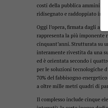
costi della pubblica amministra
ridisegnato e raddoppiato in al
Oggi l’opera, firmata dagli arch
rappresenta la più imponente r
cinquant’anni. Strutturata su un
interamente rivestita da una su
ed è orientata secondo i quattro
per le soluzioni tecnologiche d’
70% del fabbisogno energetico 
a oltre mille metri quadri di pa
Il complesso include cinque elem
interrati), la corte ipogea dedi