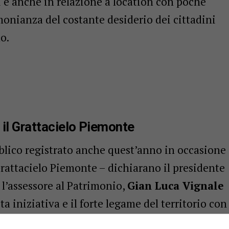
i e anche in relazione a location con poche
imonianza del costante desiderio dei cittadini
o.
 il Grattacielo Piemonte
bblico registrato anche quest’anno in occasione
Grattacielo Piemonte – dichiarano il presidente
e l’assessore al Patrimonio,
Gian Luca Vignale
ta iniziativa e il forte legame del territorio con
sta di partecipazione dimostra la grande