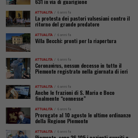
631 in via di guarigione
ATTUALITÀ
6 anni fa
La protesta dei pastori valsesiani contro il
ritorno del grande predatore
ATTUALITÀ
6 anni fa
Villa Becchi: pronti per la riapertura
ATTUALITÀ
6 anni fa
Coronavirus, nessun decesso in tutto il
Piemonte registrato nella giornata di ieri
ATTUALITÀ
6 anni fa
Anche le frazioni di S. Maria e Boco
finalmente “connesse”
ATTUALITÀ
6 anni fa
Prorogate al 10 agosto le ultime ordinanze
della Regione Piemonte
ATTUALITÀ
6 anni fa
Piemonte, sono 26.105 i pazienti guariti e