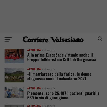
ATTUALITÀ
6 anni fa
Alla prima Européade virtuale anche il
Gruppo folkloristico Città di Borgosesia
ATTUALITÀ
6 anni fa
«Il matriarcato della fatica, le donne
alagnesi»: ecco il calendario 2021
ATTUALITÀ
6 anni fa
Piemonte, sono 26.187 i pazienti guariti e
639 in via di guarigione
ATTUALITÀ
6 anni fa