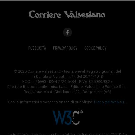
PUBBLICITÀ
PRIVACY POLICY
COOKIE POLICY
© 2025 Corriere Valsesiano - Iscrizione al Registro giornali del
Tribunale di Vercelli nr. 14 del 20/11/1948
ROC: n. 25883 - ISSN 2724-6434 - P.IVA: 02598370027
Direttore Responsabile: Luisa Lana - Editore: Valsesiano Editrice S.r.l. -
Redazione: via A. Giordano, n.22 - Borgosesia (VC)
Servizi informatici e concessionaria di pubblicità:
Diario del Web S.r.l.
La testata fruisce dei contributi statali diretti di cui al d.lgs. 70/2017 e