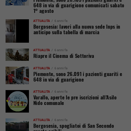
648 in via di guarigione comunicati sabato
1° agosto
ATTUALITÀ
6 anni fa
Borgosesia: lavori alla nuova sede Inps in
anticipo sulla tabella di marcia
ATTUALITÀ
6 anni fa
Riapre il Cinema di Sottoriva
ATTUALITÀ
6 anni fa
Piemonte, sono 26.091 i pazienti guariti e
648 in via di guarigione
ATTUALITÀ
6 anni fa
Varallo, aperte le pre iscrizioni all’Asilo
Nido comunale
ATTUALITÀ
6 anni fa
Borgosesia, spogliatoi di San Secondo
presto agibili