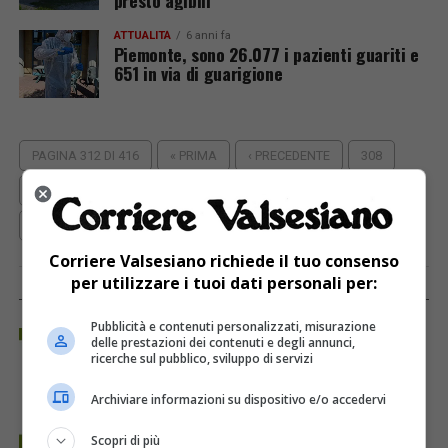
ATTUALITÀ
6 anni fa
Piemonte, sono 26.077 i pazienti guariti e
651 in via di guarigione
PAGINA 312 DI 416
« PRIMA
‹ PRECEDENTE
308
309
310
311
312
313
314
315
316
PROSSIMA ›
ULTIMA »
Corriere Valsesiano richiede il tuo consenso
per utilizzare i tuoi dati personali per:
REGIONE PIEMONTE
Pubblicità e contenuti personalizzati, misurazione
delle prestazioni dei contenuti e degli annunci,
ricerche sul pubblico, sviluppo di servizi
Archiviare informazioni su dispositivo e/o accedervi
Scopri di più