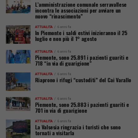
L’amministrazione comunale serravallese
incontra le associazioni per avviare un
nuovo “rinascimento”
ATTUALITÀ
6 anni fa
In Piemonte i saldi estivi inizieranno il 25
luglio e non più il 1° agosto
ATTUALITÀ
6 anni fa
Piemonte, sono 25.891 i pazienti guariti e
718 “in via di guarigione”
ATTUALITÀ
6 anni fa
Riaprono i rifugi “custoditi” del Cai Varallo
ATTUALITÀ
6 anni fa
Piemonte, sono 25.883 i pazienti guariti e
701 in via di guarigione
ATTUALITÀ
6 anni fa
La Valsesia ringrazia i turisti che sono
tornati a visitarla