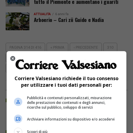
tutto il Piemonte e aumentano i guariti
ATTUALITÀ
6 anni fa
Arboerio – Cari zii Guido e Nadia
PAGINA 314 DI 416
« PRIMA
‹ PRECEDENTE
310
311
312
313
314
315
316
317
318
PROSSIMA ›
ULTIMA »
Corriere Valsesiano richiede il tuo consenso
per utilizzare i tuoi dati personali per:
REGIONE PIEMONTE
Pubblicità e contenuti personalizzati, misurazione
delle prestazioni dei contenuti e degli annunci,
ricerche sul pubblico, sviluppo di servizi
Archiviare informazioni su dispositivo e/o accedervi
Scopri di più