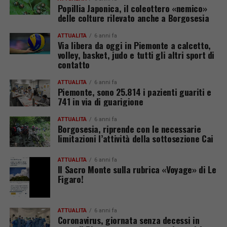
Popillia Japonica, il coleottero «nemico»
delle colture rilevato anche a Borgosesia
ATTUALITÀ
6 anni fa
Via libera da oggi in Piemonte a calcetto,
volley, basket, judo e tutti gli altri sport di
contatto
ATTUALITÀ
6 anni fa
Piemonte, sono 25.814 i pazienti guariti e
741 in via di guarigione
ATTUALITÀ
6 anni fa
Borgosesia, riprende con le necessarie
limitazioni l’attività della sottosezione Cai
ATTUALITÀ
6 anni fa
Il Sacro Monte sulla rubrica «Voyage» di Le
Figaro!
ATTUALITÀ
6 anni fa
Coronavirus, giornata senza decessi in