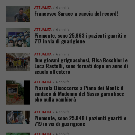
ATTUALITÀ
6 anni fa
Francesco Surace a caccia del record!
ATTUALITÀ
6 anni fa
Piemonte, sono 25.863 i pazienti guariti e
717 in via di guarigione
ATTUALITÀ
6 anni fa
Due giovani grignaschesi, Elisa Boschieri e
Luca Rastelli, sono tornati dopo un anno di
scuola all’estero
ATTUALITÀ
6 anni fa
Piazzola Elisoccorso a Piana dei Monti: il
sindaco di Madonna del Sasso garantisce
che nulla cambierà
ATTUALITÀ
6 anni fa
Piemonte, sono 25.848 i pazienti guariti e
719 in via di guarigione
ATTUALITÀ
6 anni fa