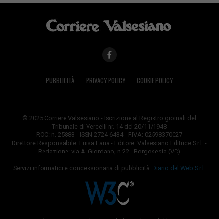
PUBBLICITÀ
PRIVACY POLICY
COOKIE POLICY
© 2025 Corriere Valsesiano - Iscrizione al Registro giornali del
Tribunale di Vercelli nr. 14 del 20/11/1948
ROC: n. 25883 - ISSN 2724-6434 - P.IVA: 02598370027
Direttore Responsabile: Luisa Lana - Editore: Valsesiano Editrice S.r.l. -
Redazione: via A. Giordano, n.22 - Borgosesia (VC)
Servizi informatici e concessionaria di pubblicità:
Diario del Web S.r.l.