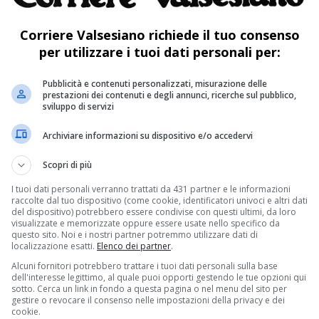
Corriere Valsesiano richiede il tuo consenso
per utilizzare i tuoi dati personali per:
Pubblicità e contenuti personalizzati, misurazione delle
prestazioni dei contenuti e degli annunci, ricerche sul pubblico,
sviluppo di servizi
milioni di euro per l’ulteriore sviluppo e
Archiviare informazioni su dispositivo e/o accedervi
tà
Scopri di più
I tuoi dati personali verranno trattati da 431 partner e le informazioni
ederico Riboldi commenta l’intesa con i
raccolte dal tuo dispositivo (come cookie, identificatori univoci e altri dati
del dispositivo) potrebbero essere condivise con questi ultimi, da loro
pediatria di libera scelta che è stata siglata
visualizzate e memorizzate oppure essere usate nello specifico da
questo sito. Noi e i nostri partner potremmo utilizzare dati di
localizzazione esatti.
Elenco dei partner
.
Alcuni fornitori potrebbero trattare i tuoi dati personali sulla base
dell'interesse legittimo, al quale puoi opporti gestendo le tue opzioni qui
aranno rivalutate per gli anni successivi, in
sotto. Cerca un link in fondo a questa pagina o nel menu del sito per
gestire o revocare il consenso nelle impostazioni della privacy e dei
 al contesto di integrazione degli studi dei
cookie.