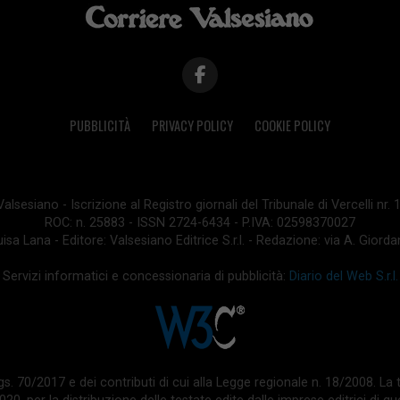
PUBBLICITÀ
PRIVACY POLICY
COOKIE POLICY
lsesiano - Iscrizione al Registro giornali del Tribunale di Vercelli nr.
ROC: n. 25883 - ISSN 2724-6434 - P.IVA: 02598370027
isa Lana - Editore: Valsesiano Editrice S.r.l. - Redazione: via A. Giord
Servizi informatici e concessionaria di pubblicità:
Diario del Web S.r.l.
 d.lgs. 70/2017 e dei contributi di cui alla Legge regionale n. 18/2008. 