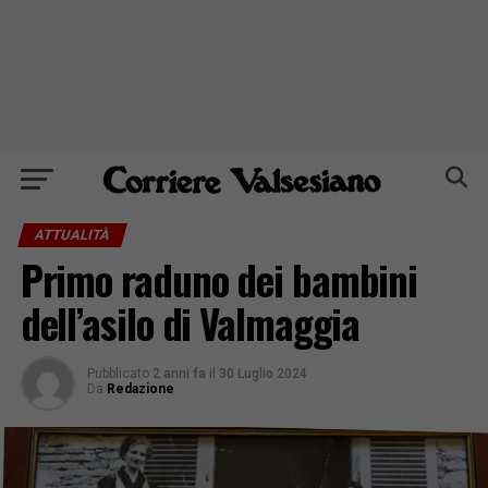
ATTUALITÀ
Primo raduno dei bambini
dell’asilo di Valmaggia
Pubblicato
2 anni fa
il
30 Luglio 2024
Da
Redazione