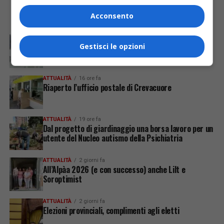
Acconsento
ULTIME
ATTUALITÀ
14 ore fa
Dalla Regione Piemonte 330 mila euro per le
Gestisci le opzioni
caserme della Guardia di Finanza
ATTUALITÀ
16 ore fa
Riaperto l’ufficio postale di Crevacuore
ATTUALITÀ
19 ore fa
Dal progetto di giardinaggio una borsa lavoro per un
utente del Nucleo autismo della Psichiatria
ATTUALITÀ
2 giorni fa
All’Alpàa 2026 (e con successo) anche Lilt e
Soroptimist
ATTUALITÀ
2 giorni fa
Elezioni provinciali, complimenti agli eletti