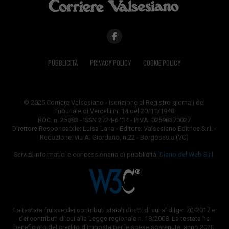
PUBBLICITÀ
PRIVACY POLICY
COOKIE POLICY
© 2025 Corriere Valsesiano - Iscrizione al Registro giornali del
Tribunale di Vercelli nr. 14 del 20/11/1948
ROC: n. 25883 - ISSN 2724-6434 - P.IVA: 02598370027
Direttore Responsabile: Luisa Lana - Editore: Valsesiano Editrice S.r.l. -
Redazione: via A. Giordano, n.22 - Borgosesia (VC)
Servizi informatici e concessionaria di pubblicità:
Diario del Web S.r.l.
La testata fruisce dei contributi statali diretti di cui al d.lgs. 70/2017 e
dei contributi di cui alla Legge regionale n. 18/2008. La testata ha
beneficiato del credito d'imposta per le spese sostenute, anno 2020,