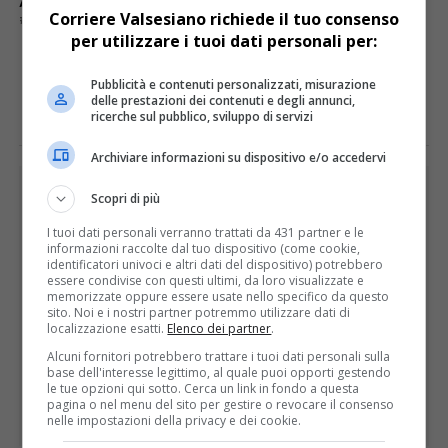
ARGOMENTI CORRELATI:
ASILO DI VALMAGGIA
BAMBINI
Corriere Valsesiano richiede il tuo consenso
RADUNO
per utilizzare i tuoi dati personali per:
E TU COSA NE PENSI?
Pubblicità e contenuti personalizzati, misurazione
delle prestazioni dei contenuti e degli annunci,
ricerche sul pubblico, sviluppo di servizi
Archiviare informazioni su dispositivo e/o accedervi
PUBBLICITÀ
Scopri di più
I tuoi dati personali verranno trattati da 431 partner e le
informazioni raccolte dal tuo dispositivo (come cookie,
identificatori univoci e altri dati del dispositivo) potrebbero
essere condivise con questi ultimi, da loro visualizzate e
memorizzate oppure essere usate nello specifico da questo
sito. Noi e i nostri partner potremmo utilizzare dati di
localizzazione esatti.
Elenco dei partner
.
Alcuni fornitori potrebbero trattare i tuoi dati personali sulla
base dell'interesse legittimo, al quale puoi opporti gestendo
le tue opzioni qui sotto. Cerca un link in fondo a questa
pagina o nel menu del sito per gestire o revocare il consenso
nelle impostazioni della privacy e dei cookie.