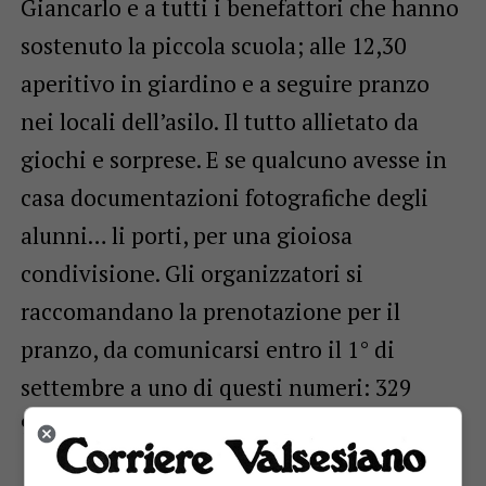
Giancarlo e a tutti i benefattori che hanno
sostenuto la piccola scuola; alle 12,30
aperitivo in giardino e a seguire pranzo
nei locali dell’asilo. Il tutto allietato da
giochi e sorprese. E se qualcuno avesse in
casa documentazioni fotografiche degli
alunni… li porti, per una gioiosa
condivisione. Gli organizzatori si
raccomandano la prenotazione per il
pranzo, da comunicarsi entro il 1° di
settembre a uno di questi numeri: 329
9788451, Daniela, 347 4645164, Roberto.