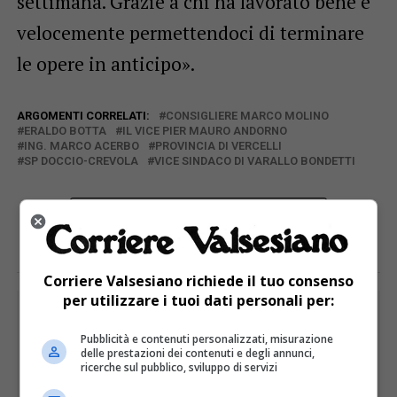
settimana. Grazie a chi ha lavorato bene e
velocemente permettendoci di terminare
le opere in anticipo».
ARGOMENTI CORRELATI:
CONSIGLIERE MARCO MOLINO
ERALDO BOTTA
IL VICE PIER MAURO ANDORNO
ING. MARCO ACERBO
PROVINCIA DI VERCELLI
SP DOCCIO-CREVOLA
VICE SINDACO DI VARALLO BONDETTI
E TU COSA NE PENSI?
Corriere Valsesiano richiede il tuo consenso
per utilizzare i tuoi dati personali per:
PUBBLICITÀ
Pubblicità e contenuti personalizzati, misurazione
delle prestazioni dei contenuti e degli annunci,
ricerche sul pubblico, sviluppo di servizi