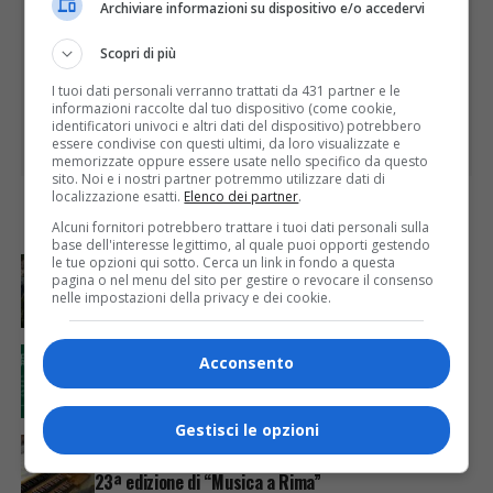
Archiviare informazioni su dispositivo e/o accedervi
Scopri di più
I tuoi dati personali verranno trattati da 431 partner e le
informazioni raccolte dal tuo dispositivo (come cookie,
identificatori univoci e altri dati del dispositivo) potrebbero
essere condivise con questi ultimi, da loro visualizzate e
memorizzate oppure essere usate nello specifico da questo
sito. Noi e i nostri partner potremmo utilizzare dati di
localizzazione esatti.
Elenco dei partner
.
ULTIME
Alcuni fornitori potrebbero trattare i tuoi dati personali sulla
base dell'interesse legittimo, al quale puoi opporti gestendo
ATTUALITÀ
2 ore fa
le tue opzioni qui sotto. Cerca un link in fondo a questa
Ferragosto in città a Varallo
pagina o nel menu del sito per gestire o revocare il consenso
nelle impostazioni della privacy e dei cookie.
ATTUALITÀ
3 ore fa
Acconsento
GAL Terre del Sesia: 450.000 euro per la
valorizzazione del patrimonio rurale
Gestisci le opzioni
ATTUALITÀ
5 ore fa
Il jazz, il tango e l’organo Mascioni del 1907 per la
23ª edizione di “Musica a Rima”