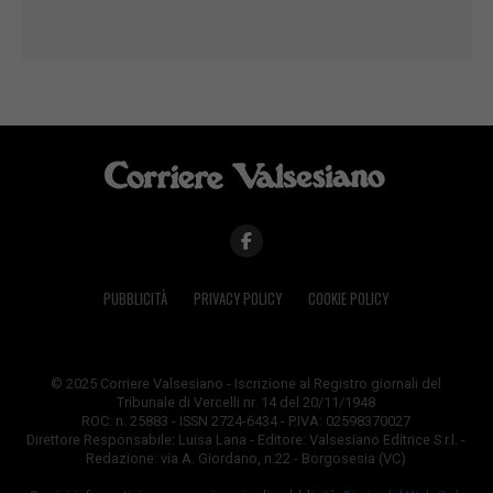
PUBBLICITÀ
PRIVACY POLICY
COOKIE POLICY
© 2025 Corriere Valsesiano - Iscrizione al Registro giornali del
Tribunale di Vercelli nr. 14 del 20/11/1948
ROC: n. 25883 - ISSN 2724-6434 - P.IVA: 02598370027
Direttore Responsabile: Luisa Lana - Editore: Valsesiano Editrice S.r.l. -
Redazione: via A. Giordano, n.22 - Borgosesia (VC)