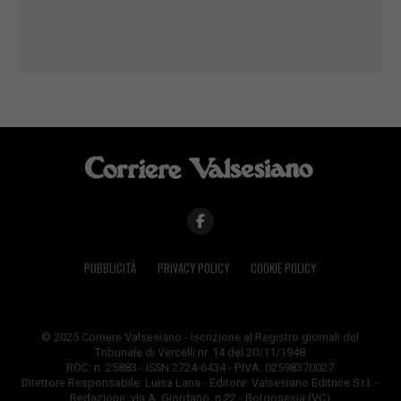
PUBBLICITÀ
PRIVACY POLICY
COOKIE POLICY
© 2025 Corriere Valsesiano - Iscrizione al Registro giornali del
Tribunale di Vercelli nr. 14 del 20/11/1948
ROC: n. 25883 - ISSN 2724-6434 - P.IVA: 02598370027
Direttore Responsabile: Luisa Lana - Editore: Valsesiano Editrice S.r.l. -
Redazione: via A. Giordano, n.22 - Borgosesia (VC)