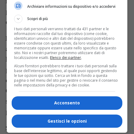
nude (o meglio, indossando guanti
Archiviare informazioni su dispositivo e/o accedervi
protettivi) per vedere quali erano le abilità
Scopri di più
degli antichi.
I tuoi dati personali verranno trattati da 431 partner e le
informazioni raccolte dal tuo dispositivo (come cookie,
La campagna del 2026 vedrà un ulteriore
identificatori univoci e altri dati del dispositivo) potrebbero
essere condivise con questi ultimi, da loro visualizzate e
ampliamento dell’area di scavo con
memorizzate oppure essere usate nello specifico da questo
sito. Noi e i nostri partner potremmo utilizzare dati di
localizzazione esatti.
Elenco dei partner
.
l’obiettivo di approfondire l’indagine
Alcuni fornitori potrebbero trattare i tuoi dati personali sulla
proprio sui livelli archeologici che
base dell'interesse legittimo, al quale puoi opporti gestendo
le tue opzioni qui sotto. Cerca un link in fondo a questa
custodiscono questi interessanti resti.
pagina o nel menu del sito per gestire o revocare il consenso
nelle impostazioni della privacy e dei cookie.
Chiunque fosse interessato a visitare lo
scavo può farlo contattandoci tramite la
Acconsento
pagina Facebook Ciota Ciara.
Gestisci le opzioni
Si ricorda che la campagna di scavo