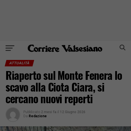
ATTUALITÀ
Riaperto sul Monte Fenera lo
scavo alla Ciota Ciara, si
cercano nuovi reperti
Pubblicato
2 mesi fa
il
12 Giugno 2026
Da
Redazione