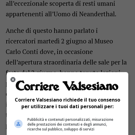
all’eccezionale scoperta di resti umani
appartenenti all’Uomo di Neanderthal.
Anche di questo hanno parlato i
ricercatori martedì 2 giugno al Museo
Carlo Conti dove, in occasione
dell’apertura straordinaria delle sale per la
festa del 2 giugno, hanno tenuto lezioni
pratico-teoriche di archeologia
coinvolgendo i presenti, grandi e piccoli,
Corriere Valsesiano richiede il tuo consenso
in alcune attività. Prendendo a esempio le
per utilizzare i tuoi dati personali per:
tecniche usate dai nostri antenati, hanno
Pubblicità e contenuti personalizzati, misurazione
provato a scheggiare una pietra a mani
delle prestazioni dei contenuti e degli annunci,
ricerche sul pubblico, sviluppo di servizi