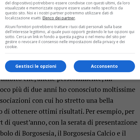
Servizi socio assistenziali, una responsabilità
del dispositivo) potrebbero essere condivise con questi ultimi, da loro
visualizzate e memorizzate oppure essere usate nello specifico da
questo sito. Noi e i nostri partner potremmo utilizzare dati di
localizzazione esatti.
Elenco dei partner
.
scia la delega a Sport e Biblioteca ma rimane
Alcuni fornitori potrebbero trattare i tuoi dati personali sulla base
dell'interesse legittimo, al quale puoi opporti gestendo le tue opzioni qui
culturali e del Museo C. Conti, ha raccolto
sotto. Cerca un link in fondo a questa pagina o nel menu del sito per
gestire o revocare il consenso nelle impostazioni della privacy e dei
olo nuovo, in quanto darsi nuovi obiettivi
cookie.
rsi nel proprio lavoro, e io ho sempre cercato
sesia. Lasciare la delega allo Sport, confesso,
Gestisci le opzioni
Acconsento
n ambito che, anche personalmente, mi
oco più di due anni ho conosciuto moltissime
sociazioni con cui ho stretto una bella
di ottenere ottimi risultati. Per esempio, per
rt di quest’anno, con la serata di presentazione
olo di Borgosesia, il Borgosesia Calcio e il