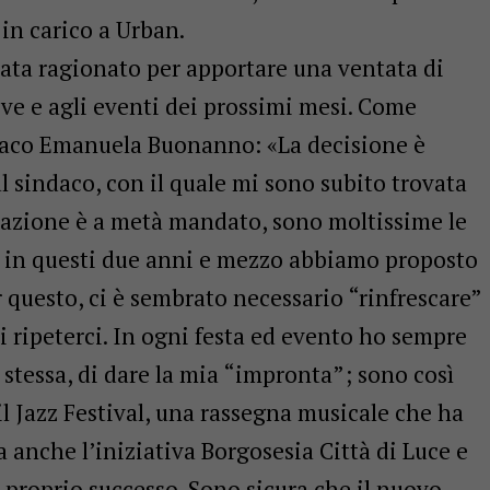
 in carico a Urban.
tata ragionato per apportare una ventata di
tive e agli eventi dei prossimi mesi. Come
ndaco Emanuela Buonanno: «La decisione è
 sindaco, con il quale mi sono subito trovata
razione è a metà mandato, sono moltissime le
e in questi due anni e mezzo abbiamo proposto
r questo, ci è sembrato necessario “rinfrescare”
di ripeterci. In ogni festa ed evento ho sempre
 stessa, di dare la mia “impronta”; sono così
il Jazz Festival, una rassegna musicale che ha
anche l’iniziativa Borgosesia Città di Luce e
 e proprio successo. Sono sicura che il nuovo