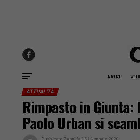
NOTIZIE
ATTU
ATTUALITÀ
Rimpasto in Giunta:
Paolo Urban si scam
Pubblicato
7 anni fa
il
31 Gennaio 2020