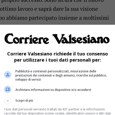
ottimo lavoro e saprà dare la sua visione
mpo abbiamo partecipato insieme a moltissimi
ito un buon rapporto di collaborazione, ma
ontinuerà anche a ruoli invertiti. Ora nel mio
 Sport e alla Biblioteca comunale sto già
pero di poter lavorare al più presto per
Corriere Valsesiano richiede il tuo consenso
per utilizzare i tuoi dati personali per:
tare un po’ di me anche in quest’ambito, senza
unziona. Sicuramente la Festa dello Sport, che
Pubblicità e contenuti personalizzati, misurazione delle
prestazioni dei contenuti e degli annunci, ricerche sul pubblico,
 associazioni e dai gruppi sportivi, rimarrà un
sviluppo di servizi
settembre. In proposito, sto già valutando la
Archiviare informazioni su dispositivo e/o accedervi
esia in quel fine settimana qualche sportivo di
Scopri di più
la manifestazione e che incontrerà i cittadini.
I tuoi dati personali verranno trattati da 431 partner e le informazioni
raccolte dal tuo dispositivo (come cookie, identificatori univoci e altri dati