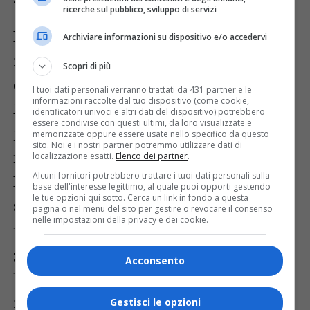
ricerche sul pubblico, sviluppo di servizi
L’intervento – lo ricordiamo – interesserà
Archiviare informazioni su dispositivo e/o accedervi
il tratto di corso Matteotti compreso
Scopri di più
dall’incrocio tra piazza Libertà e piazza
I tuoi dati personali verranno trattati da 431 partner e le
informazioni raccolte dal tuo dispositivo (come cookie,
Primo Maggio fino a dove oggi arriva il
identificatori univoci e altri dati del dispositivo) potrebbero
essere condivise con questi ultimi, da loro visualizzate e
porfido, quindi circa a una cinquantina di
memorizzate oppure essere usate nello specifico da questo
sito. Noi e i nostri partner potremmo utilizzare dati di
metri dal semaforo che porta in zona
localizzazione esatti.
Elenco dei partner
.
Alcuni fornitori potrebbero trattare i tuoi dati personali sulla
Barca; l’auspicio dell’Amministrazione
base dell'interesse legittimo, al quale puoi opporti gestendo
le tue opzioni qui sotto. Cerca un link in fondo a questa
sarebbe in realtà quello di riuscire, con i
pagina o nel menu del sito per gestire o revocare il consenso
nelle impostazioni della privacy e dei cookie.
risparmi dovuti ai ribassi d’asta, a
giungere all’impianto semaforico ma
Acconsento
bisognerà prima capire come andrà a
incidere il recente incremento dei prezzi
Gestisci le opzioni