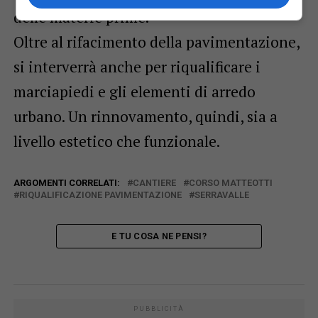
delle materie prime.
Oltre al rifacimento della pavimentazione,
si interverrà anche per riqualificare i
marciapiedi e gli elementi di arredo
urbano. Un rinnovamento, quindi, sia a
livello estetico che funzionale.
ARGOMENTI CORRELATI:
CANTIERE
CORSO MATTEOTTI
RIQUALIFICAZIONE PAVIMENTAZIONE
SERRAVALLE
E TU COSA NE PENSI?
PUBBLICITÀ