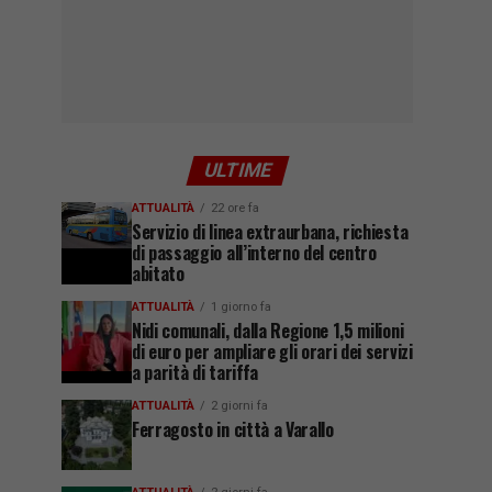
ULTIME
ATTUALITÀ
22 ore fa
Servizio di linea extraurbana, richiesta
di passaggio all’interno del centro
abitato
ATTUALITÀ
1 giorno fa
Nidi comunali, dalla Regione 1,5 milioni
di euro per ampliare gli orari dei servizi
a parità di tariffa
ATTUALITÀ
2 giorni fa
Ferragosto in città a Varallo