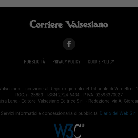
PUBBLICITÀ
PRIVACY POLICY
COOKIE POLICY
lsesiano - Iscrizione al Registro giornali del Tribunale di Vercelli nr.
ROC: n. 25883 - ISSN 2724-6434 - P.IVA: 02598370027
isa Lana - Editore: Valsesiano Editrice S.r.l. - Redazione: via A. Giord
Servizi informatici e concessionaria di pubblicità:
Diario del Web S.r.l.