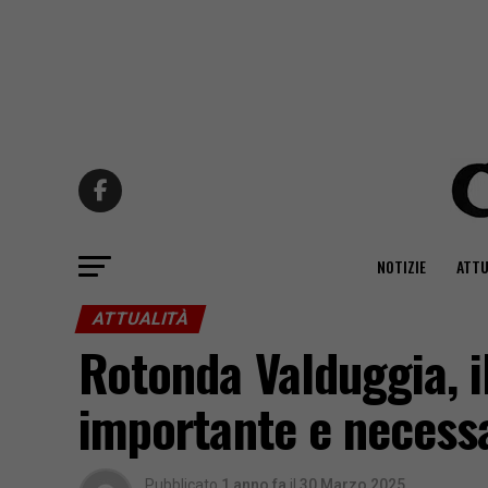
NOTIZIE
ATTU
ATTUALITÀ
Rotonda Valduggia, i
importante e necess
Pubblicato
1 anno fa
il
30 Marzo 2025