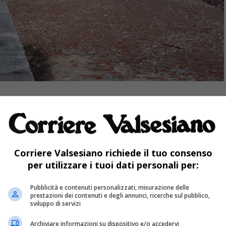
tonda di Valduggia» ricorda il sindaco
Luca
a di Vercelli già col presidente Botta aveva
tà e quindi portata avanti con la presidenza
Corriere Valsesiano richiede il tuo consenso
e onerosa dal punto di vista economico,
per utilizzare i tuoi dati personali per:
ento sui 550mila euro, ma che appunto serviva
Pubblicità e contenuti personalizzati, misurazione delle
prestazioni dei contenuti e degli annunci, ricerche sul pubblico,
sviluppo di servizi
Archiviare informazioni su dispositivo e/o accedervi