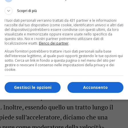
Scopri di più
I tuoi dati personali verranno trattati da 431 partner e le informazioni
raccolte dal tuo dispositivo (come cookie, identificatori univoci e altri dati
del dispositivo) potrebbero essere condivise con questi ultimi, da loro
indaco: «Un’opera importante e
visualizzate e memorizzate oppure essere usate nello specifico da
questo sito. Noi e i nostri partner potremmo utilizzare dati di
localizzazione esatti.
Elenco dei partner
.
Alcuni fornitori potrebbero trattare i tuoi dati personali sulla base
ovviamente alla rotonda in fase di realizzazione
dell'interesse legittimo, al quale puoi opporti gestendo le tue opzioni qui
sotto. Cerca un link in fondo a questa pagina o nel menu del sito per
gestire o revocare il consenso nelle impostazioni della privacy e dei
l’ingresso dell’area industriale del paese, in
cookie.
tatoria, proprio in un incrocio come quello, è
so dei mezzi pesanti ma anche per una
Gestisci le opzioni
Acconsento
to in una zona particolarmente trafficata, in
 Inoltre, essendo quello un tratto lungo il
piede sull’acceleratore, diciamo che una
 pure come moderatore della velocità».