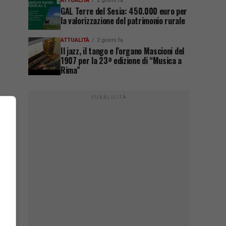
ATTUALITÀ
2 giorni fa
GAL Terre del Sesia: 450.000 euro per
la valorizzazione del patrimonio rurale
ATTUALITÀ
2 giorni fa
Il jazz, il tango e l’organo Mascioni del
1907 per la 23ª edizione di “Musica a
Rima”
PUBBLICITÀ