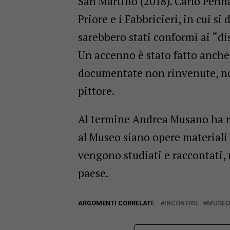
San Martino (2018). Carlo Penn
Priore e i Fabbricieri, in cui s
sarebbero stati conformi ai “dis
Un accenno è stato fatto anche a
documentate non rinvenute, non
pittore.
Al termine Andrea Musano ha ri
al Museo siano opere materiali 
vengono studiati e raccontati, 
paese.
ARGOMENTI CORRELATI:
INCONTRO
MUSEO