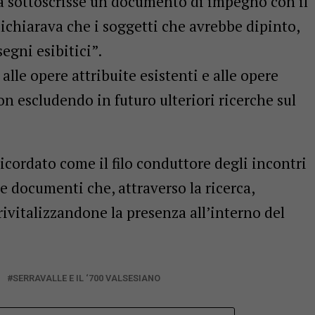
a sottoscrisse un documento di impegno con il
i dichiarava che i soggetti che avrebbe dipinto,
egni esibitici”.
lle opere attribuite esistenti e alle opere
 escludendo in futuro ulteriori ricerche sul
cordato come il filo conduttore degli incontri
e documenti che, attraverso la ricerca,
rivitalizzandone la presenza all’interno del
SERRAVALLE E IL ‘700 VALSESIANO