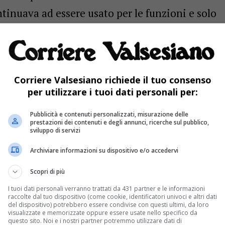
tinuava ad essere usato per le funzioni e solo
ra d’appalto parteciparono tre imprenditori e fu
 maggiori garanzie, essendo il suocero
 posa delle prime pietre è documentata e
Corriere Valsesiano richiede il tuo consenso
hiesa fu consacrata l’11 novembre 1736 dal
per utilizzare i tuoi dati personali per:
, originario di Gattinara.
Pubblicità e contenuti personalizzati, misurazione delle
prestazioni dei contenuti e degli annunci, ricerche sul pubblico,
i Martina Rosa è stato fatto un quadro storico
sviluppo di servizi
a, citando la bibliografia disponibile:
Archiviare informazioni su dispositivo e/o accedervi
se Don Carlo Mazzone, arciprete del paese dal
Scopri di più
ioni Storiche ed Artistiche”, pubblicata nel
I tuoi dati personali verranno trattati da 431 partner e le informazioni
adre Eugenio Manni nei Campanili della
raccolte dal tuo dispositivo (come cookie, identificatori univoci e altri dati
del dispositivo) potrebbero essere condivise con questi ultimi, da loro
visualizzate e memorizzate oppure essere usate nello specifico da
ritti conservati in Biblioteca a Varallo. Nel
questo sito. Noi e i nostri partner potremmo utilizzare dati di