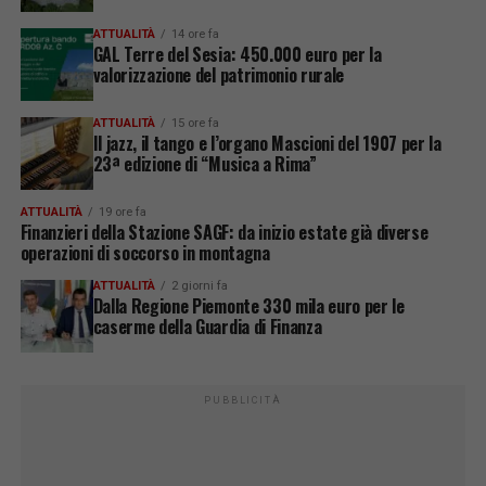
ATTUALITÀ
14 ore fa
GAL Terre del Sesia: 450.000 euro per la
valorizzazione del patrimonio rurale
ATTUALITÀ
15 ore fa
Il jazz, il tango e l’organo Mascioni del 1907 per la
23ª edizione di “Musica a Rima”
ATTUALITÀ
19 ore fa
Finanzieri della Stazione SAGF: da inizio estate già diverse
operazioni di soccorso in montagna
ATTUALITÀ
2 giorni fa
Dalla Regione Piemonte 330 mila euro per le
caserme della Guardia di Finanza
PUBBLICITÀ