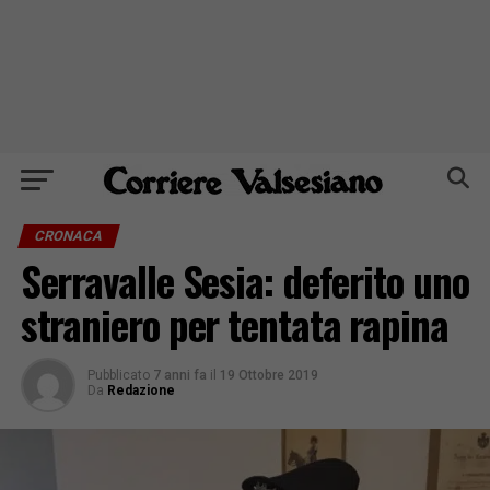
CRONACA
Serravalle Sesia: deferito uno
straniero per tentata rapina
Pubblicato
7 anni fa
il
19 Ottobre 2019
Da
Redazione