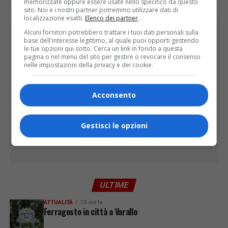
memorizzate oppure essere usate nello specifico da questo
sito. Noi e i nostri partner potremmo utilizzare dati di
localizzazione esatti.
Elenco dei partner
.
PUBBLICITÀ
Alcuni fornitori potrebbero trattare i tuoi dati personali sulla
base dell'interesse legittimo, al quale puoi opporti gestendo
le tue opzioni qui sotto. Cerca un link in fondo a questa
pagina o nel menu del sito per gestire o revocare il consenso
nelle impostazioni della privacy e dei cookie.
Acconsento
Gestisci le opzioni
ULTIME
ATTUALITÀ
13 ore fa
Ferragosto in città a Varallo