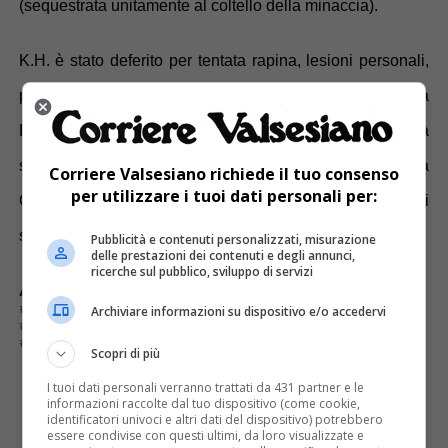
(sequestrata unitamente al coltello della minaccia).
K.H. è stato deferito per tentata rapina, lesioni personali,
porto di oggetti atti ad offendere e ricettazione alla
Procura della Repubblica c/o il Tribunale di Vercelli. La
sua condotta pericolosa verrà segnalata anche alla
Corriere Valsesiano richiede il tuo consenso
per utilizzare i tuoi dati personali per:
Questura di Vercelli per la revoca del permesso di
soggiorno.
Pubblicità e contenuti personalizzati, misurazione
delle prestazioni dei contenuti e degli annunci,
ricerche sul pubblico, sviluppo di servizi
ARGOMENTI CORRELATI:
CARABINIERI
DEFERITO
KATANA
PERMESSO DI SOGGIORNO
QUESTURA
REVOCA
Archiviare informazioni su dispositivo e/o accedervi
SERRAVALLE SESIA
STAZIONE
STRANIERO
TENTATA RAPINA
TRIBUNALE
TUNISINO
VERCELLI
Scopri di più
I tuoi dati personali verranno trattati da 431 partner e le
E TU COSA NE PENSI?
informazioni raccolte dal tuo dispositivo (come cookie,
identificatori univoci e altri dati del dispositivo) potrebbero
essere condivise con questi ultimi, da loro visualizzate e