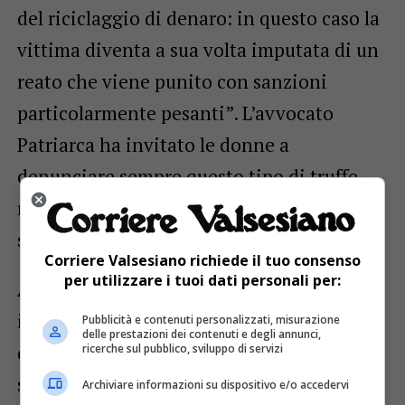
del riciclaggio di denaro: in questo caso la
vittima diventa a sua volta imputata di un
reato che viene punito con sanzioni
particolarmente pesanti”. L’avvocato
Patriarca ha invitato le donne a
denunciare sempre questo tipo di truffe,
rivolgendosi ai Carabinieri, o più
specificatamente alla Polizia Postale.
Corriere Valsesiano richiede il tuo consenso
per utilizzare i tuoi dati personali per:
Alessandra Culurgioni
, consulente
informatica, spesso si è trovata di fronte
Pubblicità e contenuti personalizzati, misurazione
delle prestazioni dei contenuti e degli annunci,
donne vittime di queste truffe ed ha
ricerche sul pubblico, sviluppo di servizi
spiegato come i truffatori riescano a
Archiviare informazioni su dispositivo e/o accedervi