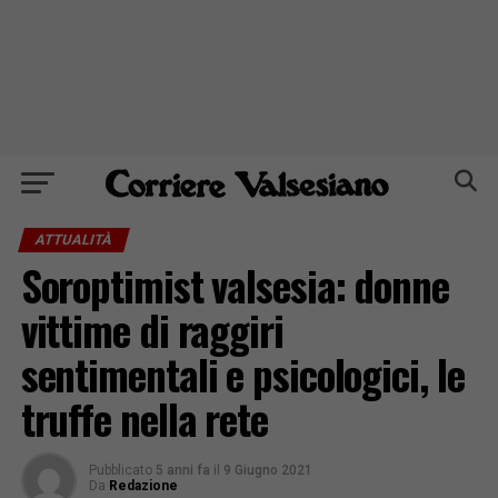
ATTUALITÀ
Soroptimist valsesia: donne
vittime di raggiri
sentimentali e psicologici, le
truffe nella rete
Pubblicato
5 anni fa
il
9 Giugno 2021
Da
Redazione