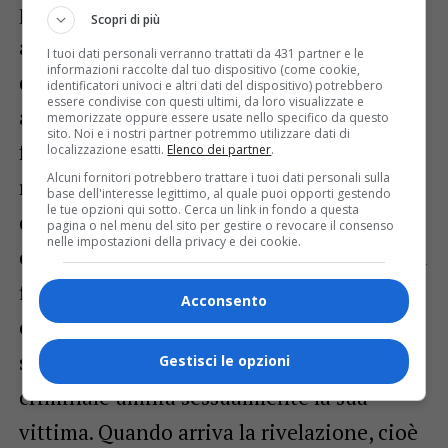
portare a termine i loro piani criminosi
Scopri di più
attivando una strategia articolata in
I tuoi dati personali verranno trattati da 431 partner e le
informazioni raccolte dal tuo dispositivo (come cookie,
diverse fasi: “Il loro obiettivo è diventare
identificatori univoci e altri dati del dispositivo) potrebbero
essere condivise con questi ultimi, da loro visualizzate e
attraenti per le loro vittima, quindi per
memorizzate oppure essere usate nello specifico da questo
sito. Noi e i nostri partner potremmo utilizzare dati di
farlo cercano di entrare in intima
localizzazione esatti.
Elenco dei partner
.
Alcuni fornitori potrebbero trattare i tuoi dati personali sulla
relazione, per conoscere interessi e punti
base dell'interesse legittimo, al quale puoi opporti gestendo
le tue opzioni qui sotto. Cerca un link in fondo a questa
deboli, poi il criminale comincerà a
pagina o nel menu del sito per gestire o revocare il consenso
nelle impostazioni della privacy e dei cookie.
chiedere danaro, perché ormai la vittima si
fida ciecamente del proprio interlocutore,
Acconsento
e, in alcuni casi si arriva anche all’abuso
sessuale: dopo aver ottenuto il denaro il
Gestisci le opzioni
criminale umilia sessualmente la sua
vittima. Quando arriva la rivelazione, cioè