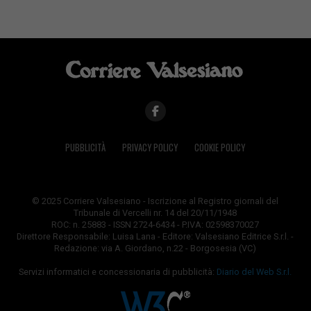
PUBBLICITÀ
PRIVACY POLICY
COOKIE POLICY
© 2025 Corriere Valsesiano - Iscrizione al Registro giornali del
Tribunale di Vercelli nr. 14 del 20/11/1948
ROC: n. 25883 - ISSN 2724-6434 - P.IVA: 02598370027
Direttore Responsabile: Luisa Lana - Editore: Valsesiano Editrice S.r.l. -
Redazione: via A. Giordano, n.22 - Borgosesia (VC)
Servizi informatici e concessionaria di pubblicità:
Diario del Web S.r.l.