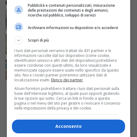
Pubblicità e contenuti personalizzati, misurazione
delle prestazioni dei contenuti e degli annunci,
ATTUALITÀ
6 giorni fa
ricerche sul pubblico, sviluppo di servizi
Festa Walser delle genti valsesiane quinta edizione
Archiviare informazioni su dispositivo e/o accedervi
ATTUALITÀ
7 giorni fa
Scopri di più
Siccità, Gattinara chiede il riconoscimento dello
stato di calamità naturale
I tuoi dati personali verranno trattati da 431 partner e le
informazioni raccolte dal tuo dispositivo (come cookie,
identificatori univoci e altri dati del dispositivo) potrebbero
ATTUALITÀ
6 giorni fa
essere condivise con questi ultimi, da loro visualizzate e
Concluso il Master Gessi Summer Excellence 2026
memorizzate oppure essere usate nello specifico da questo
sito. Noi e i nostri partner potremmo utilizzare dati di
localizzazione esatti.
Elenco dei partner
.
Alcuni fornitori potrebbero trattare i tuoi dati personali sulla
base dell'interesse legittimo, al quale puoi opporti gestendo
PUBBLICITÀ
le tue opzioni qui sotto. Cerca un link in fondo a questa
pagina o nel menu del sito per gestire o revocare il consenso
nelle impostazioni della privacy e dei cookie.
Acconsento