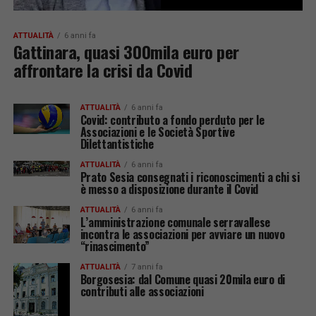
ATTUALITÀ
6 anni fa
Gattinara, quasi 300mila euro per
affrontare la crisi da Covid
ATTUALITÀ
6 anni fa
Covid: contributo a fondo perduto per le
Associazioni e le Società Sportive
Dilettantistiche
ATTUALITÀ
6 anni fa
Prato Sesia consegnati i riconoscimenti a chi si
è messo a disposizione durante il Covid
ATTUALITÀ
6 anni fa
L’amministrazione comunale serravallese
incontra le associazioni per avviare un nuovo
“rinascimento”
ATTUALITÀ
7 anni fa
Borgosesia: dal Comune quasi 20mila euro di
contributi alle associazioni