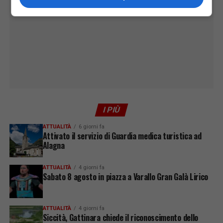
I PIÙ
ATTUALITÀ
6 giorni fa
Attivato il servizio di Guardia medica turistica ad
Alagna
ATTUALITÀ
4 giorni fa
Sabato 8 agosto in piazza a Varallo Gran Galà Lirico
ATTUALITÀ
4 giorni fa
Siccità, Gattinara chiede il riconoscimento dello