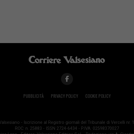
PUBBLICITÀ
PRIVACY POLICY
COOKIE POLICY
lsesiano - Iscrizione al Registro giornali del Tribunale di Vercelli nr.
ROC: n. 25883 - ISSN 2724-6434 - P.IVA: 02598370027