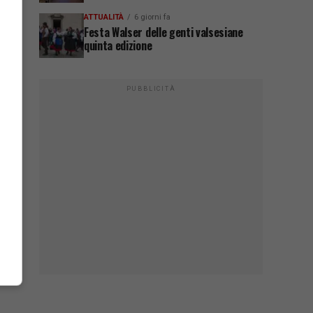
ATTUALITÀ
6 giorni fa
Festa Walser delle genti valsesiane
quinta edizione
PUBBLICITÀ