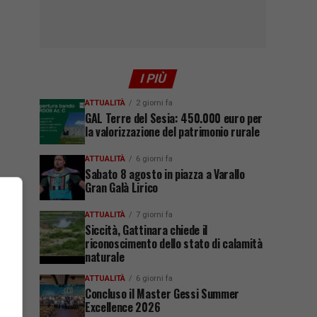
I PIÙ
ATTUALITÀ
2 giorni fa
GAL Terre del Sesia: 450.000 euro per
la valorizzazione del patrimonio rurale
ATTUALITÀ
6 giorni fa
Sabato 8 agosto in piazza a Varallo
Gran Galà Lirico
ATTUALITÀ
7 giorni fa
Siccità, Gattinara chiede il
riconoscimento dello stato di calamità
naturale
ATTUALITÀ
6 giorni fa
Concluso il Master Gessi Summer
Excellence 2026