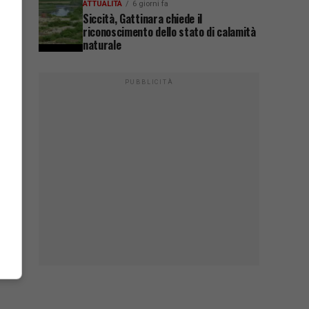
ATTUALITÀ
6 giorni fa
Siccità, Gattinara chiede il
riconoscimento dello stato di calamità
naturale
PUBBLICITÀ