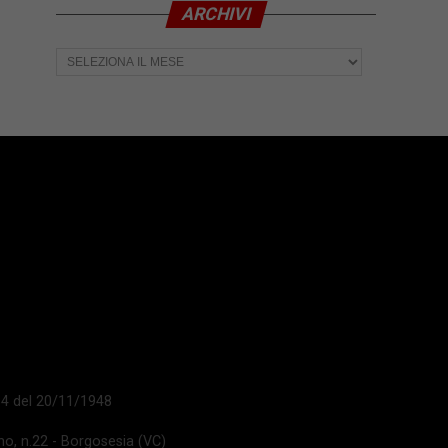
ARCHIVI
Archivi
 14 del 20/11/1948
ano, n.22 - Borgosesia (VC)