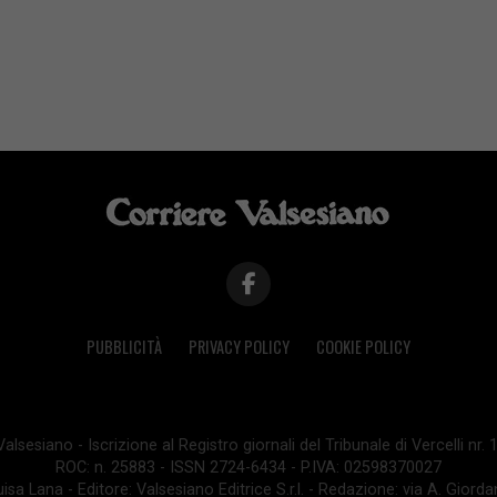
PUBBLICITÀ
PRIVACY POLICY
COOKIE POLICY
lsesiano - Iscrizione al Registro giornali del Tribunale di Vercelli nr.
ROC: n. 25883 - ISSN 2724-6434 - P.IVA: 02598370027
isa Lana - Editore: Valsesiano Editrice S.r.l. - Redazione: via A. Giord