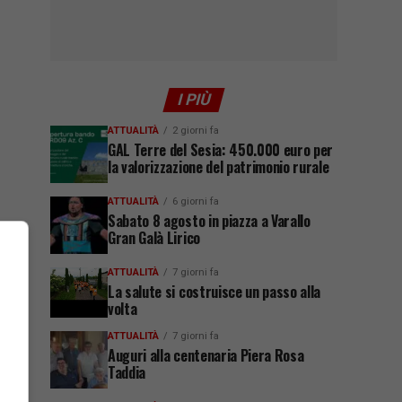
I PIÙ
ATTUALITÀ
2 giorni fa
GAL Terre del Sesia: 450.000 euro per
la valorizzazione del patrimonio rurale
ATTUALITÀ
6 giorni fa
Sabato 8 agosto in piazza a Varallo
Gran Galà Lirico
ATTUALITÀ
7 giorni fa
La salute si costruisce un passo alla
volta
ATTUALITÀ
7 giorni fa
Auguri alla centenaria Piera Rosa
Taddia