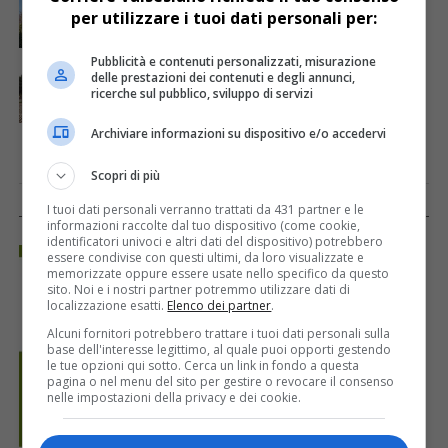
Sentiero di Padre Gallino, il percorso è pulito e
per utilizzare i tuoi dati personali per:
perfettamente «corribile»
Pubblicità e contenuti personalizzati, misurazione
ATTUALITÀ
8 anni fa
delle prestazioni dei contenuti e degli annunci,
Possibilità di lavoro, l’ A.T.A.P. sta cercando 3
ricerche sul pubblico, sviluppo di servizi
figure professionali
Archiviare informazioni su dispositivo e/o accedervi
Scopri di più
I tuoi dati personali verranno trattati da 431 partner e le
REGIONE PIEMONTE
informazioni raccolte dal tuo dispositivo (come cookie,
identificatori univoci e altri dati del dispositivo) potrebbero
essere condivise con questi ultimi, da loro visualizzate e
memorizzate oppure essere usate nello specifico da questo
sito. Noi e i nostri partner potremmo utilizzare dati di
localizzazione esatti.
Elenco dei partner
.
Alcuni fornitori potrebbero trattare i tuoi dati personali sulla
base dell'interesse legittimo, al quale puoi opporti gestendo
le tue opzioni qui sotto. Cerca un link in fondo a questa
pagina o nel menu del sito per gestire o revocare il consenso
nelle impostazioni della privacy e dei cookie.