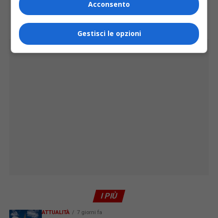
Acconsento
Gestisci le opzioni
PUBBLICITÀ
I PIÙ
ATTUALITÀ
7 giorni fa