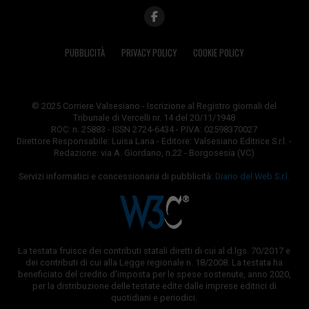
PUBBLICITÀ
PRIVACY POLICY
COOKIE POLICY
© 2025 Corriere Valsesiano - Iscrizione al Registro giornali del
Tribunale di Vercelli nr. 14 del 20/11/1948
ROC: n. 25883 - ISSN 2724-6434 - P.IVA: 02598370027
Direttore Responsabile: Luisa Lana - Editore: Valsesiano Editrice S.r.l. -
Redazione: via A. Giordano, n.22 - Borgosesia (VC)
Servizi informatici e concessionaria di pubblicità:
Diario del Web S.r.l.
La testata fruisce dei contributi statali diretti di cui al d.lgs. 70/2017 e
dei contributi di cui alla Legge regionale n. 18/2008. La testata ha
beneficiato del credito d'imposta per le spese sostenute, anno 2020,
per la distribuzione delle testate edite dalle imprese editrici di
quotidiani e periodici.