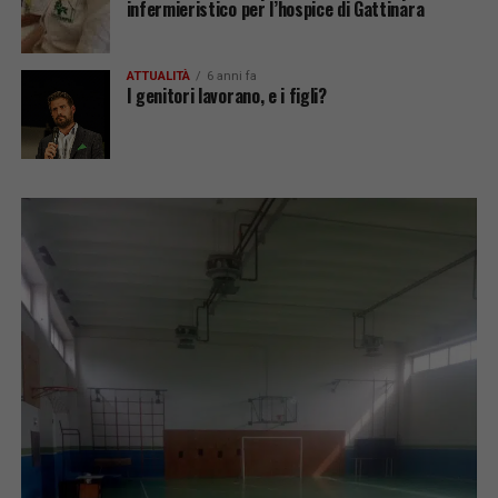
infermieristico per l’hospice di Gattinara
ATTUALITÀ
6 anni fa
I genitori lavorano, e i figli?